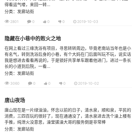
得看运气喽，来回一转...
分类：发廊站街
2801
0
0
0
2019-10-03
隐藏在小巷中的败火之地
在网上看过三缘洗浴有项目，寻思转转周边，毕竟老南站当年也是小
有名气，转到洗浴后身的小巷，有个大妈在门后面叫玩不玩，说实话
我是想进去看看再说的，于是锁好共享单车跟着他进门，进过一条长
长的小道到后院，一看...
分类：发廊站街
3060
0
0
0
2019-10-02
唐山夜场
唐山现在是一片绿油油，怀念以前的日子，清水泉，顺和泉，平民的
消费，三四百玩的很好了，现在通通没了，清水泉进去洗个澡上楼有
手推，纯泄火没意思，澡堂搓澡大哥的服务倒是非常棒
分类：发廊站街