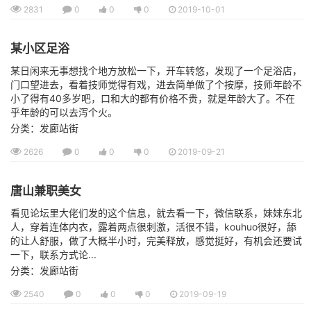
2831
0
0
0
2019-10-01
某小区足浴
某日闲来无事想找个地方放松一下，开车转悠，发现了一个足浴店，
门口望进去，看着技师觉得有戏，进去简单做了个按摩，技师年龄不
小了得有40多岁吧，口和大的都有价格不贵，就是年龄大了。不在
乎年龄的可以去泻个火。
分类：发廊站街
2626
0
0
0
2019-09-21
唐山兼职美女
看见论坛里大佬们发的这个信息，就去看一下，微信联系，妹妹东北
人，穿着连体内衣，露着两点很刺激，活很不错，kouhuo很好，舔
的让人舒服，做了大概半小时，完美释放，感觉挺好，有机会还要试
一下，联系方式论...
分类：发廊站街
2540
0
0
0
2019-09-19