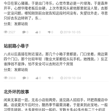
今日在家心骚骚，于是出门寻乐，心觉市里必是一片绿海，于是直奔
开平，心想华隆老板后台硬，上次市里风头紧他那里就没人管，去那
一定没问题，哪知刚到前台就告知这段时间没有，失望往外走，寻思
只好去东边转转了，东...
分类：发廊站街
2527
0
0
0
2019-10-05
站前路小巷子
八点以后直接在附近溜达，那几个小箱子里都是，门口坐着，南边第
四个门口，那个比较年轻（敬业大家都低头玩手机，她拽我，）反正
谁挣钱不是挣，怕不安全可以去附近开个宾馆
分类：发廊站街
2908
0
0
0
2019-10-04
北外环的故事
闲来无事逛一逛，无名小店街两旁，遥见路人招招手，环肥燕瘦店中
藏。话说夏天午后时分，酷热季节最需消暑，于是来到此宝地，一般
习惯先转转，大多是些比较一般的，岁数大多40多也有二三十的这