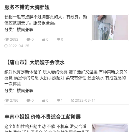
服务不错的大胸胖妞
长相一般有点胖不过胸部真的大，有纹身，颜
值控就别去了。服务很全面。
分类：楼凤兼职
2692
0
0
0
2022-04-25
【唐山市】大奶嫂子会喷水
绝对也算是新体验了 玩人妻的快感 嫂子活好又温柔 有种禁断之恋的
感觉 满足你的幻想 大奶手感超好 柔软有弹性 还会喷水 有成就感的
一次体验
分类：楼凤兼职
2786
0
0
1
2022-03-14
丰南小姐姐 价格不贵适合工薪阶层
这个姐姐性格开朗主动 不催 不机车 泄火合适