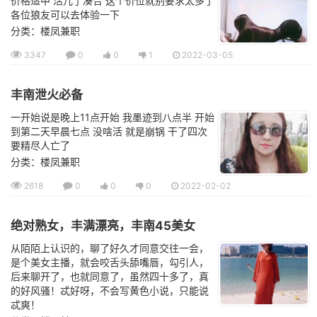
价格适中 活儿了凑合 这个价位就别要求太多了
各位狼友可以去体验一下
分类：楼凤兼职
3347
0
0
1
2022-03-05
丰南泄火必备
一开始说是晚上11点开始 我墨迹到八点半 开始
到第二天早晨七点 没啥活 就是崩锅 干了四次
要精尽人亡了
分类：楼凤兼职
2618
0
0
0
2022-02-02
绝对熟女，丰满漂亮，丰南45美女
从陌陌上认识的，聊了好久才同意交往一会，
是个美女主播，就会咬舌头舔嘴唇，勾引人，
后来聊开了，也就同意了，虽然四十多了，真
的好风骚！忒好呀，不会写黄色小说，只能说
忒爽！