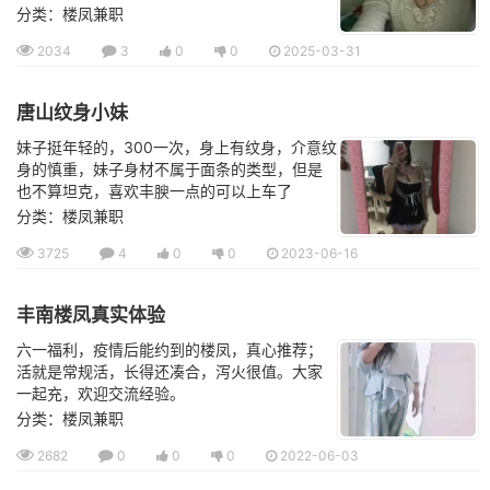
分类：楼凤兼职
2034
3
0
0
2025-03-31
唐山纹身小妹
妹子挺年轻的，300一次，身上有纹身，介意纹
身的慎重，妹子身材不属于面条的类型，但是
也不算坦克，喜欢丰腴一点的可以上车了
分类：楼凤兼职
3725
4
0
0
2023-06-16
丰南楼凤真实体验
六一福利，疫情后能约到的楼凤，真心推荐；
活就是常规活，长得还凑合，泻火很值。大家
一起充，欢迎交流经验。
分类：楼凤兼职
2682
0
0
0
2022-06-03