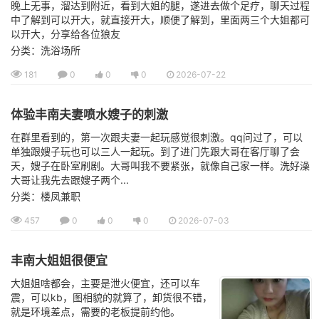
晚上无事，溜达到附近，看到大姐的腿，遂进去做个足疗，聊天过程
中了解到可以开大，就直接开大，顺便了解到，里面两三个大姐都可
以开大，分享给各位狼友
分类：洗浴场所
181
0
0
0
2026-07-22
体验丰南夫妻喷水嫂子的刺激
在群里看到的，第一次跟夫妻一起玩感觉很刺激。qq问过了，可以
单独跟嫂子玩也可以三人一起玩。到了进门先跟大哥在客厅聊了会
天，嫂子在卧室刷剧。大哥叫我不要紧张，就像自己家一样。洗好澡
大哥让我先去跟嫂子两个...
分类：楼凤兼职
457
0
0
0
2026-07-03
丰南大姐姐很便宜
大姐姐啥都会，主要是泄火便宜，还可以车
震，可以kb，图相貌的就算了，卸货很不错，
就是环境差点，需要的老板提前约他。