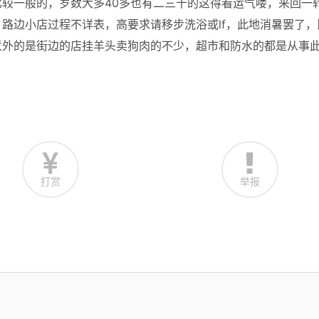
较一般的，岁数大多40多也有二三十的这得看运气喽，来回一
路边小店过程不详表，高要求请移步洗浴或lf，此地消暑罢了，
意外的是街边的店挂羊头卖狗肉的不少，超市和防水的都是从事
打赏
举报