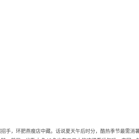
招招手，环肥燕瘦店中藏。话说夏天午后时分，酷热季节最需消