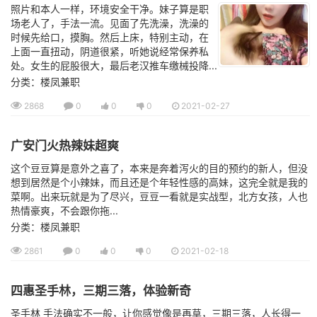
照片和本人一样，环境安全干净。妹子算是职
场老人了，手法一流。见面了先洗澡，洗澡的
时候先给口，摸胸。然后上床，特别主动，在
上面一直扭动，阴道很紧，听她说经常保养私
处。女生的屁股很大，最后老汉推车缴械投降...
分类：楼凤兼职
2868
0
0
0
2021-02-27
广安门火热辣妹超爽
这个豆豆算是意外之喜了，本来是奔着泻火的目的预约的新人，但没
想到居然是个小辣妹，而且还是个年轻性感的高妹，这完全就是我的
菜啊。出来玩就是为了尽兴，豆豆一看就是实战型，北方女孩，人也
热情豪爽，不会跟你拖...
分类：楼凤兼职
2861
0
0
0
2021-02-18
四惠圣手林，三期三落，体验新奇
圣手林 手法确实不一般，让你感觉像是再草，三期三落，人长得一