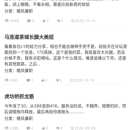
般，闭上眼睛，不看长相，算是比较新奇的体验
分类：楼凤兼职
3049
0
0
0
2020-10-14
马连道茶城长腿大美妞
看着各位LY的给力分享，咱也不能总做伸手党不是，前些天在论坛里
面找到一个信息，175高妹，这个是我的菜，我就喜欢大长腿。而且
价格不贵，我有点犯嘀咕，这是个什么情况，难道说难以下吊，还是
有其他套路，之后...
分类：楼凤兼职
3061
1
0
0
2020-10-12
虎坊桥抓龙筋
今年涨了30，从388涨到418，服务没的说，不糊弄，按摩的好，然
后调情掏鸟释放，最后再给你按按头.............
分类：楼凤兼职
3288
0
0
0
2020-06-08