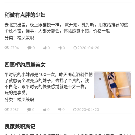
稍微有点胖的少妇
去北京出差，晚上跟猫挠一样， 就开始四处打听，朋友给推荐的这
个还不错，懂事，大部分都会，体验感觉不错，价格一般
分类：楼凤兼职
2794
0
0
0
2020-04-29
四惠桥约质量美女
平时玩的小妹都是400一次，昨天喝点酒就性情
了就想玩个漂亮点的妹子，去找了个贵的，钱
不白花，跟平时玩的快餐感觉就是不太一样，
玩的是享受。
分类：楼凤兼职
2987
0
0
0
2020-04-20
良家兼职爽记