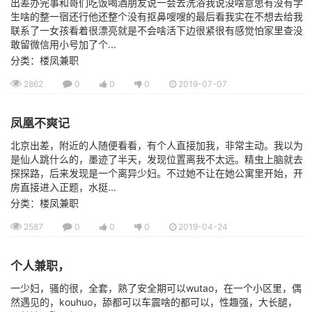
出差办完事和哥们吃饭喝酒朋友说一会去洗浴我说没啥意思有没有学
生啥的整一宿还行他还整个没有抠鼻嗖嗖的最后看我实在不想去给我
联系了一女孩看着很漂亮就是不会啥活下边很紧很有感觉怕家里查没
敢留微信用小号加了个...
分类：楼凤兼职
2862
0
0
0
2019-07-07
凤凰不爽记
北京出差，附近的人随便看看，有个人直接加我，非常主动。我以为
是仙人跳什么的，墨迹了半天，发现位置离我不太远。精虫上脑就去
探探路，后来发现是一个离异少妇。不过她不让在她公寓里开始，开
房直接进入正题，水挺...
分类：楼凤兼职
2587
0
0
0
2019-04-24
个人兼职，
一少妇，骚的很，全套，熟了安全期可以wutao，在一个小区里，偶
然遇见的，kouhuo，舔都可以车震啥的都可以，性趣强，大长腿，