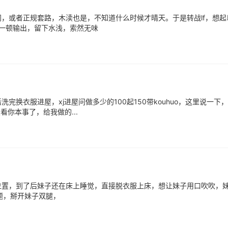
，或者正规套路，木渎也是，不知道什么时候才晴天。于是转战lf，想起
，一顿输出，留下水浅，索然无味
换衣服进屋，xj进屋问做多少的100起150带kouhuo，这里说一下
看你本事了，给我做的...
位置，到了后妹子还在床上睡觉，直接脱衣服上床，想让妹子用口吹吹，
题，掰开妹子双腿，