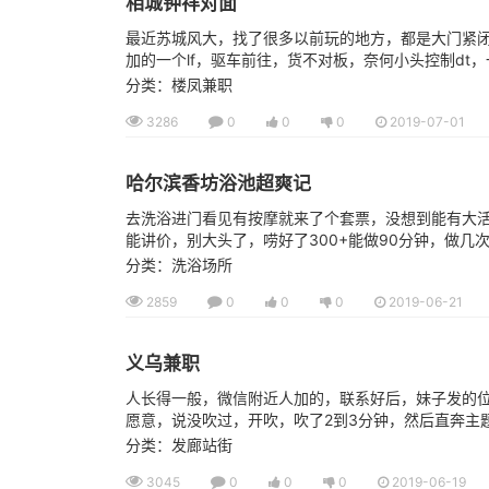
相城钟祥对面
最近苏城风大，找了很多以前玩的地方，都是大门紧闭
加的一个lf，驱车前往，货不对板，奈何小头控制dt
分类：楼凤兼职
3286
0
0
0
2019-07-01
哈尔滨香坊浴池超爽记
去洗浴进门看见有按摩就来了个套票，没想到能有大活洗完
能讲价，别大头了，唠好了300+能做90分钟，做几次
分类：洗浴场所
2859
0
0
0
2019-06-21
义乌兼职
人长得一般，微信附近人加的，联系好后，妹子发的
愿意，说没吹过，开吹，吹了2到3分钟，然后直奔主
分类：发廊站街
3045
0
0
0
2019-06-19