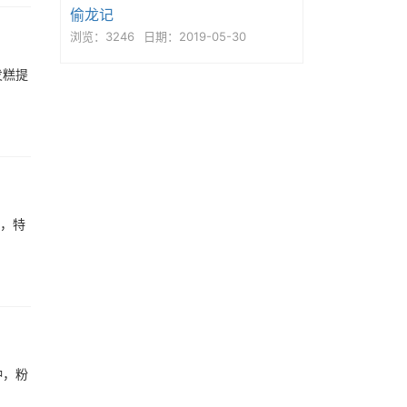
偷龙记
浏览：3246
日期：2019-05-30
发糕提
行，特
种，粉