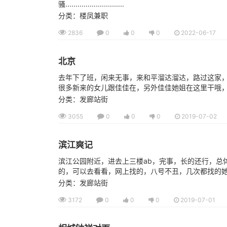
骚.............................
分类：楼凤兼职
2836
0
0
0
2022-06-17
北京
去年下了班，闲来无事，来和平溜达溜达，路过这家
很多新来的女儿跟佳佳在，另外佳佳她姐在这里干哦，大
分类：发廊站街
3055
0
0
0
2019-07-02
滨江爽记
滨江公园附近，进去上三楼ab，完事，长的还行，总
的，可以去看看，网上找的，八号不丑，几次都找的她，
分类：发廊站街
3172
0
0
0
2019-07-01