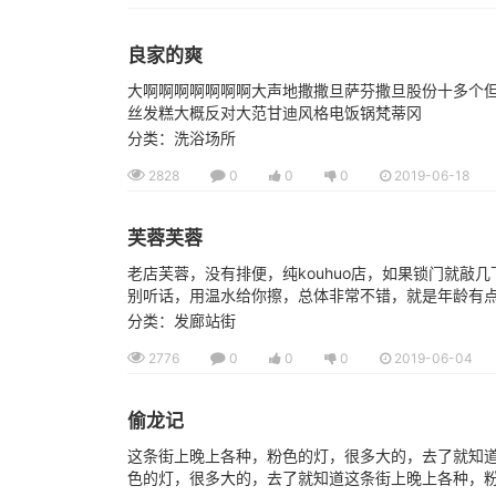
良家的爽
大啊啊啊啊啊啊啊大声地撒撒旦萨芬撒旦股份十多个
丝发糕大概反对大范甘迪风格电饭锅梵蒂冈
分类：洗浴场所
2828
0
0
0
2019-06-18
芙蓉芙蓉
老店芙蓉，没有排便，纯kouhuo店，如果锁门就敲几
别听话，用温水给你擦，总体非常不错，就是年龄有点大
分类：发廊站街
2776
0
0
0
2019-06-04
偷龙记
这条街上晚上各种，粉色的灯，很多大的，去了就知
色的灯，很多大的，去了就知道这条街上晚上各种，粉色