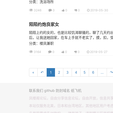
分类：洗浴场所
3246
0
0
0
2019-05-30
陌陌约炮良家女
陌陌上约的女的，也是比较饥渴聊骚的，聊了几天约
后，让我送她回家，在车上手就不老实了，摸，扣，受不
分类：楼凤兼职
3164
0
0
0
2019-05-27
«
↶
1
2
3
4
5
6
...
↷
联系我们
github
防封域名
纸飞机
凤楼阁论坛，自由分享信息论坛，自由开放，信息共
本站仅服务北美，日本和台湾地区，其他地区用户考