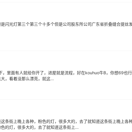
但是闪光灯第三个第三个十多个但是公司股东所公司广东省折叠缝合提丝
下，里面有人就给你开了，进屋就是流程，好在kouhuo牛B，你想69也
，看着没那么漂亮，就这...
道这条街上晚上各种，粉色的灯，很多大的，去了就知道这条街上晚上各
的灯，很多大的，去了就知道这条街上...