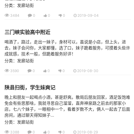
分类：发廊站街
3484
0
0
0
2019-09-04
三门峡实验高中附近
喝酒了，路过，走出一妹子，身材可以，虽说是小店，但上头，进
去，妹子会问你，大家都懂，选了口，妹子跪着服务，可摸着头些许
成就感，技术一般，但跪着服务好评！
分类：发廊站街
3590
0
0
0
2019-08-30
陕县扫街，学生妹爽记
晚上和朋友一起喝点小酒，甚是舒爽。散局后朋友回家，酒足饭饱难
免会有些思那啥，我就寻思自己溜溜，直奔神泉路之前去的那家小
店，七八个妹子，一眼相中一个，看着岁数不大，俩人一起去了后面
房间，通过聊天得知妹子...
分类：发廊站街
3388
0
0
0
2019-08-29