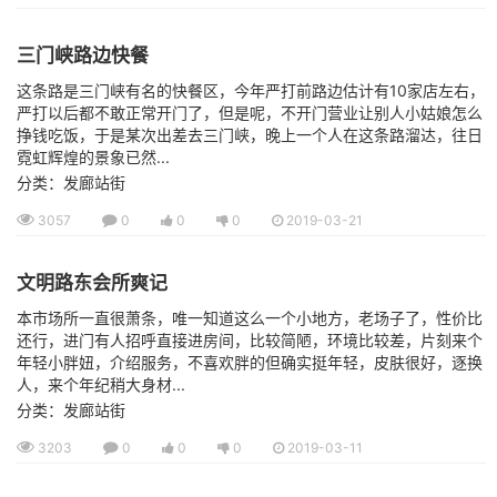
三门峡路边快餐
这条路是三门峡有名的快餐区，今年严打前路边估计有10家店左右，
严打以后都不敢正常开门了，但是呢，不开门营业让别人小姑娘怎么
挣钱吃饭，于是某次出差去三门峡，晚上一个人在这条路溜达，往日
霓虹辉煌的景象已然...
分类：发廊站街
3057
0
0
0
2019-03-21
文明路东会所爽记
本市场所一直很萧条，唯一知道这么一个小地方，老场子了，性价比
还行，进门有人招呼直接进房间，比较简陋，环境比较差，片刻来个
年轻小胖妞，介绍服务，不喜欢胖的但确实挺年轻，皮肤很好，逐换
人，来个年纪稍大身材...
分类：发廊站街
3203
0
0
0
2019-03-11