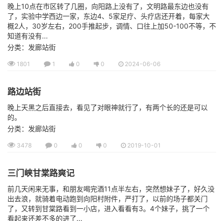
晚上10点在市区转了几圈，向阳路上没有了，文明路最东边也没有
了，实验中学西边一家，东边4、5家足疗、头疗店还开着，每家大
概2人，30岁左右，200手推起步，调情、口往上加50-100不等，不
知道有没有...
分类：发廊站街
1801
1
0
0
2024-06-06
路边站街
晚上天黑之后直接去，看见了对眼神就行了，有两个长的还是可以
的。
分类：发廊站街
3478
0
0
0
2019-10-01
三门峡甘棠路爽记
前几天闲来无事，和朋友喝完酒11点半左右，突然想妹子了，好久没
出去浪，就骑着电动跑到向阳村附件，严打了，以前的场子都关门
了，又转到甘棠路看到一小店，进入看看有3。4个妹子，挑了一个
看起来还差不多的进了...