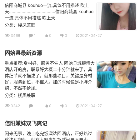
信阳商城县 kouhuo一流,具体不用描述 吹上
天.....................................信阳商城县 kouhuo
一流,具体不用描述 吹上天
分类：楼凤兼职
3466
1
0
0
2021-04-27
固始县最新资源
重点推荐:身材好，服务不催人 固始县城银博大
酒店开的房，联系好大概二十分钟就来了，具
体细节就不描述了，就那些项目，关键是身材
好，服务到位，不催人。加的时候说是小胖介
绍，不然不给加。
分类：楼凤兼职
3242
1
0
0
2021-04-27
信阳嫩妹双飞爽记
闲来无事，晚上吃完饭溜达回酒店，正好路过
这边买包烟，就有大姐来打招呼问要不要小