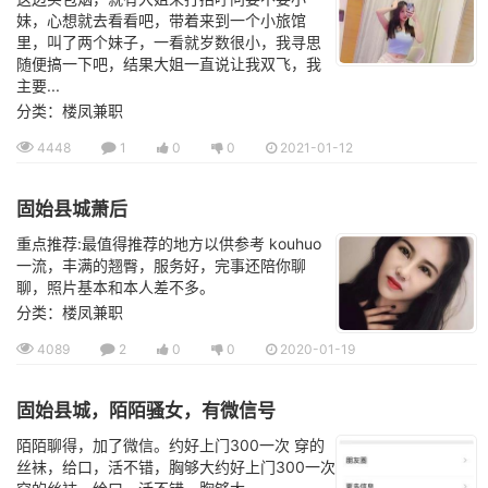
妹，心想就去看看吧，带着来到一个小旅馆
里，叫了两个妹子，一看就岁数很小，我寻思
随便搞一下吧，结果大姐一直说让我双飞，我
主要...
分类：楼凤兼职
4448
1
0
0
2021-01-12
固始县城萧后
重点推荐:最值得推荐的地方以供参考 kouhuo
一流，丰满的翘臀，服务好，完事还陪你聊
聊，照片基本和本人差不多。
分类：楼凤兼职
4089
2
0
0
2020-01-19
固始县城，陌陌骚女，有微信号
陌陌聊得，加了微信。约好上门300一次 穿的
丝袜，给口，活不错，胸够大约好上门300一次