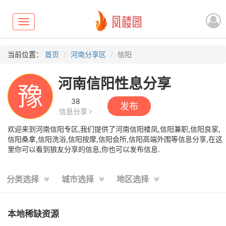
Toggle
navigation
当前位置：
首页
河南分享区
信阳
河南信阳性息分享
豫
38
发布
信息分享
欢迎来到河南信阳专区,我们提供了河南信阳楼凤,信阳兼职,信阳良家,
信阳桑拿,信阳洗浴,信阳按摩,信阳会所,信阳高端外围等信息分享,在这
里你可以看到狼友分享的信息,你也可以发布信息.
分类选择
城市选择
地区选择
本地稀缺资源