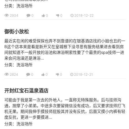
分类：洗浴场所
2934
0
0
0
2018-12-22
御街小放松
最近实在闲的难受探探也弄不到靠谱的在银基酒店找的小姐也丑的一
B这个店本来是看是新开又在皇城根下没寻思有服务结果进去看到房
间就知道不一般开放的浴池和淋浴啊索性要了个最贵的spa技师一进
来会问泡澡还是淋浴...
分类：洗浴场所
2824
0
0
0
2018-12-21
开封红宝石温泉酒店
可能由于我是第一次去的外地人，一直称无特殊服务。后与技师沟
通，按摩了小弟弟。中途多次要留微信没有成功，后又要求技师打飞
机无果。期间我伸手摸技师屁股其并没有反抗，后面又摸小内裤有轻
度反抗，更进一步要摸进...
分类：洗浴场所