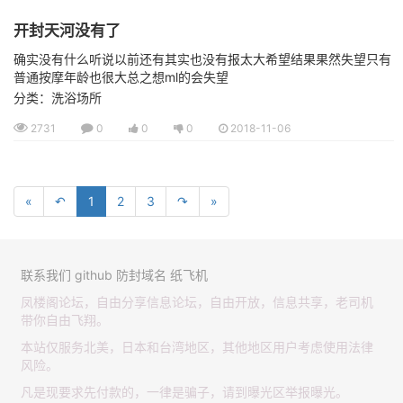
开封天河没有了
确实没有什么听说以前还有其实也没有报太大希望结果果然失望只有
普通按摩年龄也很大总之想ml的会失望
分类：洗浴场所
2731
0
0
0
2018-11-06
«
↶
1
2
3
↷
»
联系我们
github
防封域名
纸飞机
凤楼阁论坛，自由分享信息论坛，自由开放，信息共享，老司机
带你自由飞翔。
本站仅服务北美，日本和台湾地区，其他地区用户考虑使用法律
风险。
凡是现要求先付款的，一律是骗子，请到曝光区举报曝光。