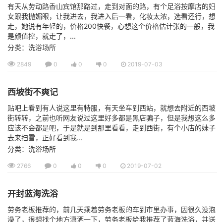
有天从劳动路香山宾馆那路过，走到对面的路，有个足浴按摩店的妇
女跟我抛媚眼，让我进去，我进入后一看，化妆太浓，选看还行，想
走，她说有年轻的，价格200快餐，心想这个价格估计张的一般，我
是颜值控，就走了，...
分类：洗浴场所
2849
0
0
0
2019-07-03
西坡街不爽记
贴吧上看到有人说这里有特服，有天坐车到西站，就想去附近的西坡
街转转，之前也听网友说过这里好多都是黑店骗子，但是我想这么多
应该不会都是吧，于是就是到那里看看，走到西街，有个小店的妹子
去来扫雪，正好看到我...
分类：洗浴场所
2766
0
0
0
2019-07-02
开封蓝海洗浴
劳务老板推荐的，前几天乘着劳务老板的车到市里办事，因很久没泡
澡了，很想找个地方潇洒一下，劳务老板给我推荐了蓝海洗浴，并送