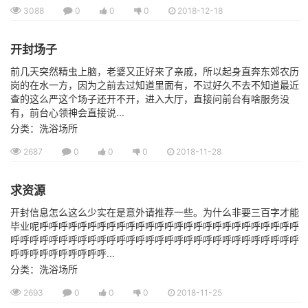
3088
0
0
0
2018-12-18
开封场子
前几天突然精虫上脑，老婆又正好来了亲戚，所以起身直奔东郊农历
岗的在水一方，因为之前去过知道里面有，不过好久不去不知道最近
查的这么严这个场子还开不开，进入大厅，直接问前台有啥服务没
有，前台心领神会直接说...
分类：洗浴场所
2687
0
0
0
2018-11-28
求资源
开封信息怎么这么少实在是意外请推荐一些。为什么非要三百字才能
毕业呢呼呼呼呼呼呼呼呼呼呼呼呼呼呼呼呼呼呼呼呼呼呼呼呼呼呼呼
呼呼呼呼呼呼呼呼呼呼呼呼呼呼呼呼呼呼呼呼呼呼呼呼呼呼呼呼呼呼
呼呼呼呼呼呼呼呼呼呼...
分类：洗浴场所
2693
0
0
0
2018-11-25