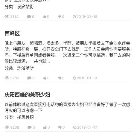
分类：发廊站街
3114
0
0
0
2019-03-15
西峰区
晚上与朋友一起喝酒，喝太多，半醉，被朋友半推着去了金沙水疗会
所，特服在负一层，推开安全门下去就是，工作人员会问你需要服务
吗。下楼后有单间或者特服，一次进来三个你可以挑选，我们去的时
候比较爆满，一共也就...
分类：洗浴场所
3289
0
0
0
2019-01-19
庆阳西峰的兼职少妇
以前体验过这次直接打电话约的直接去少妇已经准备好了做了一次想
泻火的可以考虑一下
分类：楼凤兼职
3238
0
0
0
2019-01-17