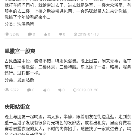
就打车问问司机，就给带过去了，进去就是浴室，一楼大众浴室，有
服务的去二楼，上楼之后被带进包间，一会妈咪就带人过来让你挑，
我挑了个年龄看起来小...
分类：洗浴场所
3248
0
0
0
2019-04-13
凯撒宫一般爽
古象西路中段，装修不错，特服免浴费。晚上出差，闲来无事，驱车
前往，一楼洗浴，二楼休息，三楼特服。东北妹子一名，略黑，服务
还行。过程都一样。
分类：发廊站街
2872
0
0
0
2019-03-20
庆阳站街女
晚上与朋友一起喝酒，喝太多，半醉，跟着朋友在街边乱逛，走到东
墅一品港子发现有很多灯光粉色的发廊店，或者出租房，里面有做着
穿着暴露衣服的女人，不时的向你招手，随便找了一家就进去了，喝
多了也没休息长得怎么...