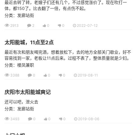
最近去转了转，老嫂子们还有几个，不过感觉涨价了。现在吹打一
体，都150了。比去翻了一倍，有点伤不起。
分类：发廊站街
2913
2
0
0
2022-07-12
太阳能城，11点至2点
最近有次和朋友喝完酒，想着放松下，去的地方全部关门歇业，好不
容易找到一家，老板让11点后来。过程不表了，整体质量就是少妇。
分类：楼凤兼职
3388
0
0
0
2019-08-11
庆阳市太阳能城爽记
还可以吧，泄火去
分类：发廊站街
3493
0
0
0
2019-08-06