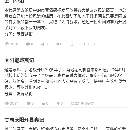
上门小姐
本狼经常去论坛中的良家情感抒发区欣赏各大狼友的风流情事，也总
想着自己能有段风流的经历，在此驱动下加入了好多网友只要是同城
的有头像的都一一拿下，采取了人海战术。经过一段时间的努力开发
了几个比较不错的网友...
分类：发廊站街
3616
0
0
0
2019-06-08
太阳能城爽记
这是家熟店，老板开店20多年了，当地老司机基本都知道，今年9月
老板电话告知我来了个极品，我立马过去体验，确实不错，服务很
好，颜值高，看到身材和长相本人立马有了反应，快餐店有这种货色
极少，可以外出包夜，...
分类：发廊站街
3031
0
0
0
2019-05-01
甘肃庆阳环县爽记
以前的经历，大城市好像都没有木桶浴，是个小县城，一天憋的难受