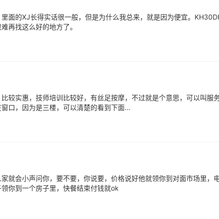
面的XJ长得实话很一般，但是为什么我总来，就是因为便宜。KH30DH
很难再找这么好的地方了。
，比较实惠，技师培训比较好，有丝足按摩，不过就是个意思，可以叫服
口，因为是三楼，可以清楚的看到下面...
人家就会小声问你，要不要，你说要，价格说好他就领你到对面市场里，
领你到一个房子里，快餐结束付钱就ok