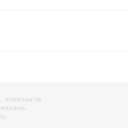
享，老司机带你自由飞翔。
虑使用法律风险。
曝光。