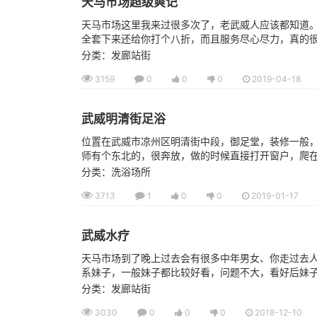
天马市场超级爽记
天马市场这里我来过很多次了，老武威人应该都知道。里
全套下来还给你打个八折，而且服务尽心尽力，真的
分类：发廊站街
3159
0
0
0
2019-04-18
武威明清街足浴
位置在武威市凉州区明清街中段，御足堂，装修一般
师有个东北的，很奔放，做的时候直接打开窗户，爬在窗
分类：洗浴场所
3713
1
0
0
2019-01-17
武威水疗
天马市场到了晚上过去会有很多中年男女、你走过去
系妹子，一般妹子都比较好看，问题不大，看好后妹子
分类：发廊站街
3030
0
0
0
2018-12-10