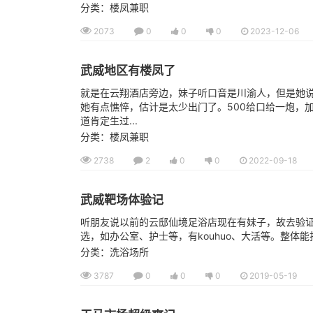
分类：楼凤兼职
2073
0
0
0
2023-12-06
武威地区有楼凤了
就是在云翔酒店旁边，妹子听口音是川渝人，但是她
她有点憔悴，估计是太少出门了。500给口给一炮，加
道肯定生过...
分类：楼凤兼职
2738
2
0
0
2022-09-18
武威靶场体验记
听朋友说以前的云邸仙境足浴店现在有妹子，故去验
选，如办公室、护士等，有kouhuo、大活等。整体能
分类：洗浴场所
3787
0
0
0
2019-05-19