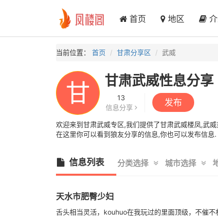
首页
地区
介
当前位置：
首页
甘肃分享区
武威
甘肃武威性息分享
甘
13
发布
信息分享
欢迎来到甘肃武威专区,我们提供了甘肃武威楼凤,武威兼
在这里你可以看到狼友分享的信息,你也可以发布信息.
信息列表
分类选择
城市选择
天水市肥臀少妇
舌头相当灵活，kouhuo在我玩过的里面顶级，不催不机车，除