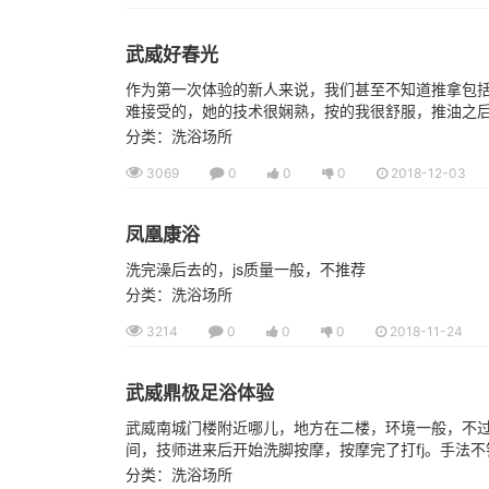
武威好春光
作为第一次体验的新人来说，我们甚至不知道推拿包
难接受的，她的技术很娴熟，按的我很舒服，推油之后感
分类：洗浴场所
3069
0
0
0
2018-12-03
凤凰康浴
洗完澡后去的，js质量一般，不推荐
分类：洗浴场所
3214
0
0
0
2018-11-24
武威鼎极足浴体验
武威南城门楼附近哪儿，地方在二楼，环境一般，不过
间，技师进来后开始洗脚按摩，按摩完了打fj。手法不
分类：洗浴场所