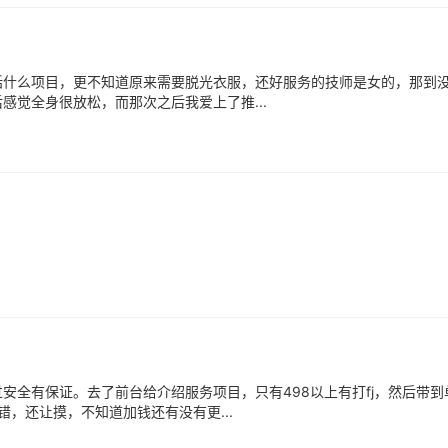
括什么项目，更不知道原来需要脱光衣服，还好服务的技师是女的，那到
觉全身很放松，而那次之后我爱上了推...
安全有保证。去了前台给介绍服务项目，只有498以上有打fj，然后带到
错，还让摸，不知道加钱还有没有更...