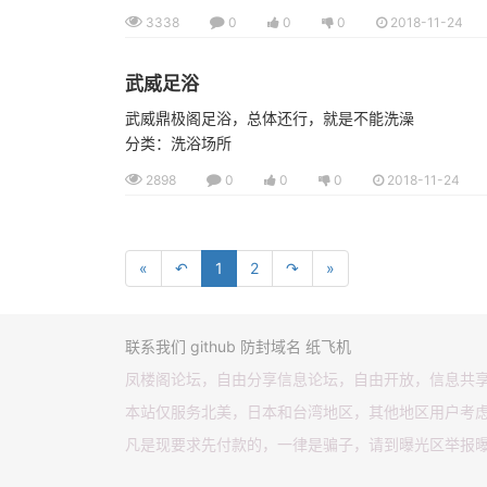
3338
0
0
0
2018-11-24
武威足浴
武威鼎极阁足浴，总体还行，就是不能洗澡
分类：洗浴场所
2898
0
0
0
2018-11-24
«
↶
1
2
↷
»
联系我们
github
防封域名
纸飞机
凤楼阁论坛，自由分享信息论坛，自由开放，信息共
本站仅服务北美，日本和台湾地区，其他地区用户考
凡是现要求先付款的，一律是骗子，请到曝光区举报