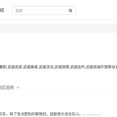
绍
职,武威良家,武威桑拿,武威洗浴,武威按摩,武威会所,武威高端外围等信
地区选择
了有点肥别的都很好。屁股很大适合后入。..................