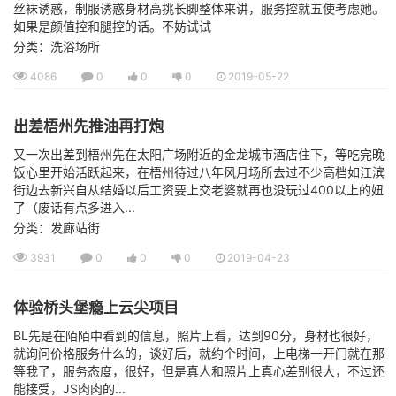
丝袜诱惑，制服诱惑身材高挑长脚整体来讲，服务控就五使考虑她。
如果是颜值控和腿控的话。不妨试试
分类：洗浴场所
4086
0
0
0
2019-05-22
出差梧州先推油再打炮
又一次出差到梧州先在太阳广场附近的金龙城市酒店住下，等吃完晚
饭心里开始活跃起来，在梧州待过八年风月场所去过不少高档如江滨
街边去新兴自从结婚以后工资要上交老婆就再也没玩过400以上的妞
了（废话有点多进入...
分类：发廊站街
3931
0
0
0
2019-04-23
体验桥头堡瘾上云尖项目
BL先是在陌陌中看到的信息，照片上看，达到90分，身材也很好，
就询问价格服务什么的，谈好后，就约个时间，上电梯一开门就在那
等我了，服务态度，很好，但是真人和照片上真心差别很大，不过还
能接受，JS肉肉的...