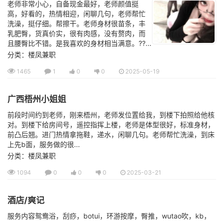
老师非常小心，自备现金最好，老师颜值挺
高，好看的，热情相迎，闲聊几句，老师帮忙
洗澡，挺仔细。帮擦干。老师身材很苗条，丰
乳肥臀，货真价实，很有肉感，没有赘肉，而
且腰臀比不错。是我喜欢的身材相当满意。??...
分类：楼凤兼职
1465
1
0
0
2025-05-19
广西梧州小姐姐
前段时间约到老师，刚来梧州，老师发位置给我，到楼下拍照给他核
对。到楼下给房间号，遥控指挥上楼，老师是体型很好，标准身材，
前凸后翘。进门热情拿拖鞋，递水，闲聊几句。老师帮忙洗澡，到床
上先b面，服务做的很...
分类：楼凤兼职
1094
0
0
0
2025-03-21
酒店/爽记
服务内容鸳鸯浴，刮痧，botui，环游按摩，臀推，wutao吹，kb，