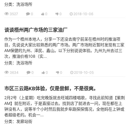
分类：洗浴场所
3527
0
0
0
2018-10-06
谈谈梧州两广市场的三家油厂
作为一个梧州本地人，分享一下还没去南宁前呆在梧州时的推油项
目，先说说大家比较熟悉的两广市场。两广市场附近暂时发现有三家
AM保健的九州、泽民、鑫山。以下分别说说体验。九州九州去过三
次，推油价格108（实...
分类：洗浴场所
3634
0
0
0
2018-10-05
市区三云路KB体验，仅是尝鲜，不是很爽。
2月2号（上星期）吃完晚饭就去旺城四楼唱歌，寻找此前知道【紫荆
AM】就在附近，于是直接过去。找到店了就进去一问，现在都在上
钟没有人，说等半个小时然后我就步阜路探探情况，全他妈在上钟或
者超级老的。机会一...
分类：发廊站街