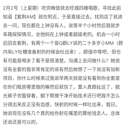
2月2号（上星期）吃完晚饭就去旺城四楼唱歌，寻找此前
知道【紫荆AM】就在附近，于是直接过去。找到店了就进
去一问，现在都在上钟没有人，说等半个小时然后我就步
阜路探探情况，全他妈在上钟或者超级老的。机会一小时
后回去紫荆，有两个一个是Q群LY说的二十多岁小MM（群
内有LY吐槽准备射的时候会吐出来），颜值中等吧，但也
有可能是喝多了看不是很清楚。沟通上去问做什么？她说
没有全套的我非常肯定的说有然后她想了一下说没有加新
项目，你什么时候来过我说早两天就是没有看到你全套是
在你们租房哪里做的嘛然后就信了。置入真题扯远了，脱
光裤子衣服穿着，躺下帮擦干净开始技术还行吧我不怎么
分得出来反正没有齿感，快射的时候一样吐出来，我日。
她说现在没有几个真的给你射在嘴里的算给钱走人。总体
还说还是可以的，