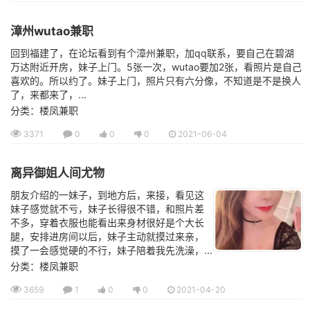
漳州wutao兼职
回到福建了，在论坛看到有个漳州兼职，加qq联系，要自己在碧湖
万达附近开房，妹子上门。5张一次，wutao要加2张，看照片是自己
喜欢的。所以约了。妹子上门，照片只有六分像，不知道是不是换人
了，来都来了，...
分类：楼凤兼职
3371
0
0
0
2021-06-04
离异御姐人间尤物
朋友介绍的一妹子，到地方后，来接，看见这
妹子感觉就不亏，妹子长得很不错，和照片差
不多，穿着衣服也能看出来身材很好是个大长
腿，安排进房间以后，妹子主动就摸过来亲，
摸了一会感觉硬的不行，妹子陪着我先洗澡，...
分类：楼凤兼职
3659
1
0
0
2021-04-20