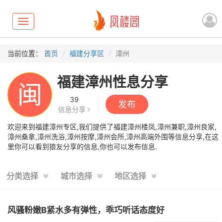
Toggle
navigation
当前位置：
首页
福建分享区
漳州
福建漳州性息分享
闽
39
发布
信息分享
欢迎来到福建漳州专区,我们提供了福建漳州楼凤,漳州兼职,漳州良家,
漳州桑拿,漳州洗浴,漳州按摩,漳州会所,漳州高端外围等信息分享,在这
里你可以看到狼友分享的信息,你也可以发布信息.
分类选择
城市选择
地区选择
风骚粉嫩B紧水多有弹性，乖巧听话态度好