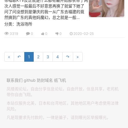
带唱歌KTV反正就是什么都有最开始部长带了两
次人感觉一般最后不好意思再换了就留下她了
问了问没想到是肇庆的我一从广东去福建的竟
然搞到广东的真他妈魔幻，总之就是一般...
分类：洗浴场所
3319
0
0
0
2020-02-25
«
↶
1
2
3
4
↷
»
联系我们
github
防封域名
纸飞机
凤楼阁论坛，自由分享信息论坛，自由开放，信息共享，老司机
带你自由飞翔。
本站仅服务北美，日本和台湾地区，其他地区用户考虑使用法律
风险。
凡是现要求先付款的，一律是骗子，请到曝光区举报曝光。