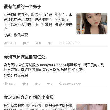
很有气质的一个妹子
妹子特别有气质，服务相当的好，很配合，那
销魂的样子让你忍不住就缴枪了，太舒服了，
上下通常不大但也不小，挺嫩的，关键还是白
虎
分类：楼凤兼职
3490
2
0
1
2020-09-18
漳州市芗城区自有住处
没有图片 全套莞试服务 manyou xiongtui等等都有，挺干脆的，到
地方联系，挺好找 漳州的喜欢自取 姿势随意 相对配合
分类：楼凤兼职
3274
1
0
0
2020-03-09
食之无味弃之可惜的小宝贝
被招待去的内部装修还算可以吧就是洗脚按摩