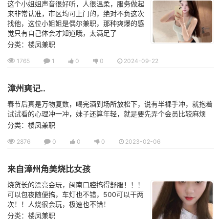
这个小姐姐声音很好听，人很温柔，服务做起
来非常认准，市区均可上门的，绝对不负这次
找他，这位小姐姐是偶尔兼职，那种爽爆的感
觉只有自己体会才知道哦，太满足了
分类：楼凤兼职
1765
1
0
0
2024-09-22
漳州爽记..
春节后真是万物复数，喝完酒到场所放松下，说有半裸手冲，就抱着
试试看的心理冲一冲，妹子还算年轻，就是要先弄个会员比较麻烦
分类：楼凤兼职
2876
0
0
0
2023-02-06
来自漳州角美烧比女孩
烧货长的漂亮会玩，闽南口腔搞得舒服！！！
可以包夜随便搞，车灯也不错，500可以干两
次！！人烧很会玩，极速也不错！
分类：楼凤兼职