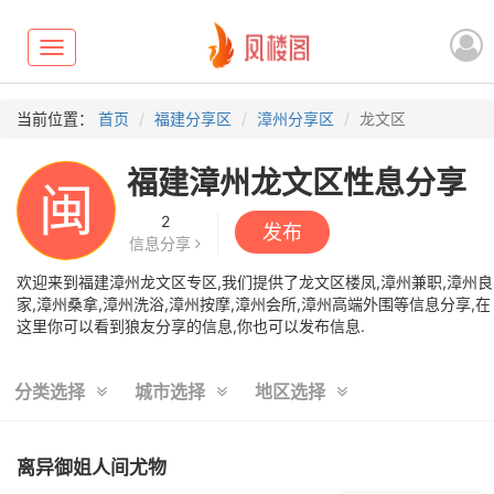
Toggle
navigation
当前位置：
首页
福建分享区
漳州分享区
龙文区
福建漳州龙文区性息分享
闽
2
发布
信息分享
欢迎来到福建漳州龙文区专区,我们提供了龙文区楼凤,漳州兼职,漳州良
家,漳州桑拿,漳州洗浴,漳州按摩,漳州会所,漳州高端外围等信息分享,在
这里你可以看到狼友分享的信息,你也可以发布信息.
分类选择
城市选择
地区选择
离异御姐人间尤物