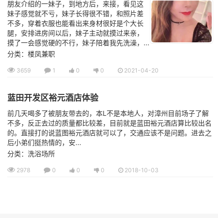
朋友介绍的一妹子，到地方后，来接，看见这
妹子感觉就不亏，妹子长得很不错，和照片差
不多，穿着衣服也能看出来身材很好是个大长
腿，安排进房间以后，妹子主动就摸过来亲，
摸了一会感觉硬的不行，妹子陪着我先洗澡，...
分类：楼凤兼职
3659
1
0
0
2021-04-20
蓝田开发区裕元酒店体验
前几天喝多了被朋友带去的，本L不是本地人，对漳州目前场子了解
不多，反正去过的质量都比较差，目前就是蓝田裕元酒店算比较出名
的。直接打的说蓝图裕元酒店就可以了，交通应该不是问题。进去之
后小弟们挺热情的，安...
分类：洗浴场所
2978
0
0
0
2018-10-03