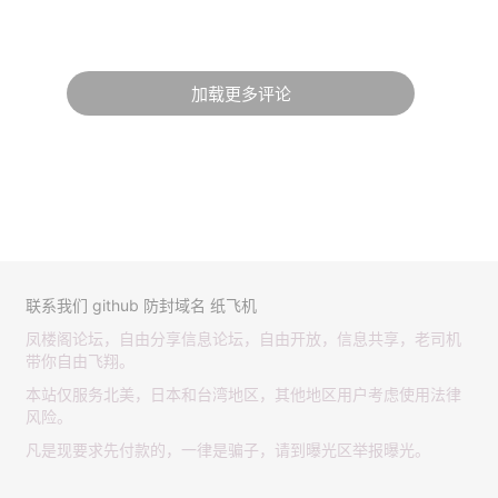
加载更多评论
联系我们
github
防封域名
纸飞机
凤楼阁论坛，自由分享信息论坛，自由开放，信息共享，老司机
带你自由飞翔。
本站仅服务北美，日本和台湾地区，其他地区用户考虑使用法律
风险。
凡是现要求先付款的，一律是骗子，请到曝光区举报曝光。