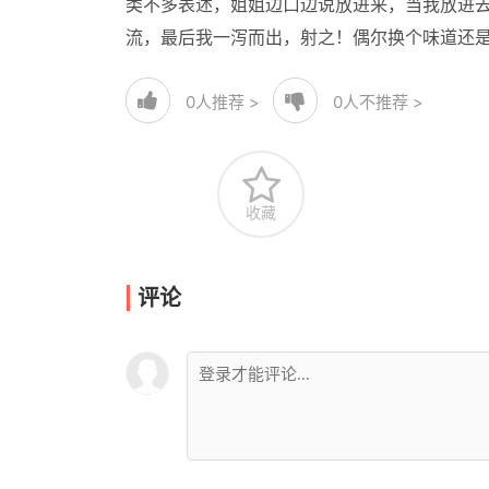
类不多表述，姐姐边口边说放进来，当我放进
流，最后我一泻而出，射之！偶尔换个味道还
0
人推荐 >
0
人不推荐 >
收藏
评论