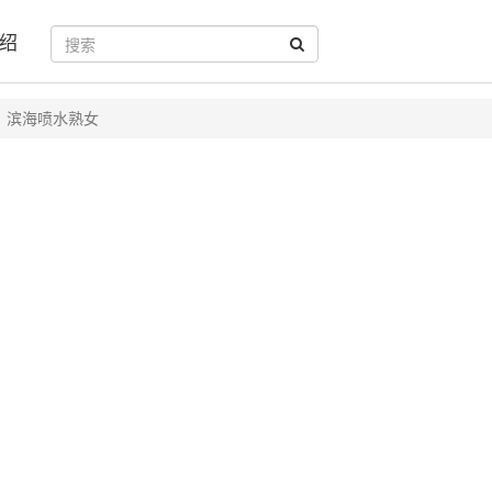
绍
滨海喷水熟女