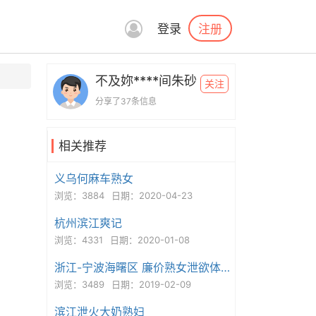
注册
登录
不及妳****间朱砂
关注
分享了37条信息
相关推荐
义乌何麻车熟女
浏览：3884
日期：2020-04-23
杭州滨江爽记
浏览：4331
日期：2020-01-08
浙江-宁波海曙区 廉价熟女泄欲体验记
浏览：3489
日期：2019-02-09
滨江泄火大奶熟妇