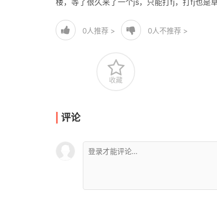
楼，等了很久来了一个js，只能打fj，打fj
0
人推荐 >
0
人不推荐 >
收藏
评论