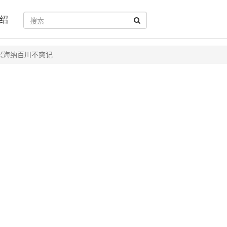
绍
兴海纳百川不爽记