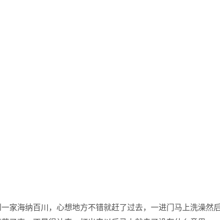
到一家海纳百川，心想地方不错就赶了过去，一进门马上洗澡然