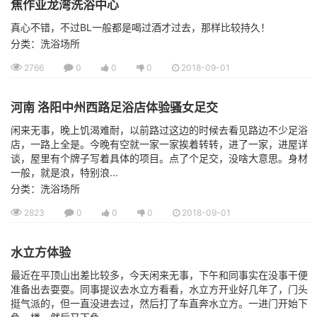
焦作亚龙湾洗浴中心
真心不错，不过BL一般都是喝过酒才过去，那样比较持久！
分类：洗浴场所
2766
0
0
0
2018-09-01
河南 洛阳中州西路足浴店体验骚女足交
闲来无事，晚上饥渴难耐，以前路过这边的时候去看见路边不少足浴
店，一路上全是。今晚有空就一家一家挨着转转，进了一家，进屋详
谈，屋里有个牌子写着具体的项目。点了个足交，没啥大意思。身材
一般，就是浪，特别浪...
分类：洗浴场所
2823
0
0
0
2018-09-01
水立方体验
最近在平顶山出差比较多，今天闲来无事，下午和同事实在没事干便
准备出去耍耍。同事提议去水立方看看，水立方开业好几年了，门头
挺气派的，但一直没进去过，然后打了车直奔水立方。一进门开始下