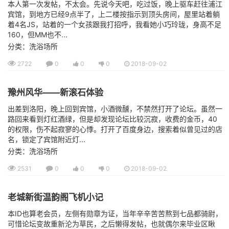
本人第一次发帖，不太会。先说今天吧，吃过饭，晚上驱车赶往浦江
宾馆，到地方已经9点半了，上二楼按指示到顶头房间，屋里站着躺
着4名JS，站着的一个女孩跟我打招呼，我看她小巧玲珑，身高不足
160，但MM也不...
分类：洗浴场所
2722
0
0
0
2018-09-02
豫州风华——新滚石体验
出差到洛阳，晚上回到宾馆，小酒微醺，不禁然打开了论坛。虽然一
路回来看到灯红酒绿，但是却发现论坛比较沉寂，收费的金币，40
的权限，伤不起寂寥的心悸。打开了百度身边，搜索着似曾见过的店
名，锁定了宾馆附近灯...
分类：洗浴场所
2531
0
0
0
2018-09-02
老城新街温韵阁飞机小记
本ID也算老会员，左侧有勋章为证，当年辛辛苦苦熬到七品都骑尉，
可惜论坛变故重新沦为草民，之后懒得发帖，也就偶尔来毕业区瞅