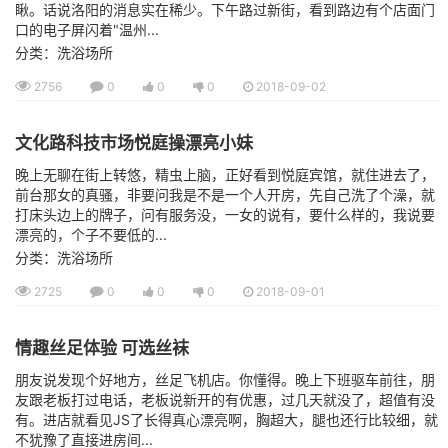
瞅。话说洛阳的消息实在稀少。下午路过新街，看到路边有个店面门
口的电子屏闪着"温州...
分类：洗浴场所
2756
0
0
0
2018-09-02
文化路科技市场悦庭操漂亮小妹
晚上无聊在街上转悠，精虫上脑，正好看到悦庭宾馆，就住进去了，
前台那女的真骚，非要问我是不是一个人开房，先自己洗了个澡，就
打床头边上的牌子，问有服务没，一女的说有，要什么样的，我说要
漂亮的，个子不要低的...
分类：洗浴场所
2725
0
0
0
2018-09-01
情趣丝足体验 可选丝袜
朋友说发现个好地方，丝足飞机店。你懂得。晚上下班驱车前往，朋
友跟老板打过电话，老板说新开的有优惠，过几天就没了，超值有没
有。进店就看见JS了长得真心漂亮啊，胸超大，腿也还行比较细，就
不犹豫了直接进房间...