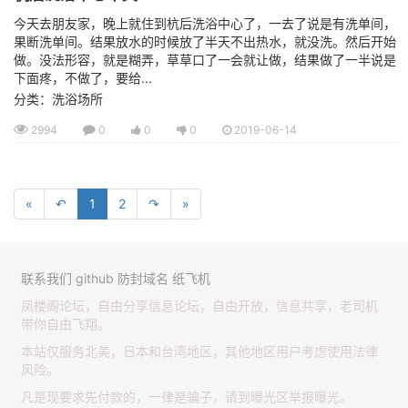
今天去朋友家，晚上就住到杭后洗浴中心了，一去了说是有洗单间，
果断洗单间。结果放水的时候放了半天不出热水，就没洗。然后开始
做。没法形容，就是糊弄，草草口了一会就让做，结果做了一半说是
下面疼，不做了，要给...
分类：洗浴场所
2994
0
0
0
2019-06-14
«
↶
1
2
↷
»
联系我们
github
防封域名
纸飞机
凤楼阁论坛，自由分享信息论坛，自由开放，信息共享，老司机
带你自由飞翔。
本站仅服务北美，日本和台湾地区，其他地区用户考虑使用法律
风险。
凡是现要求先付款的，一律是骗子，请到曝光区举报曝光。