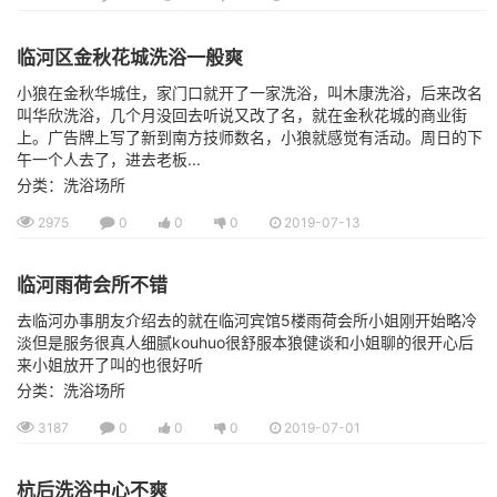
临河区金秋花城洗浴一般爽
小狼在金秋华城住，家门口就开了一家洗浴，叫木康洗浴，后来改名
叫华欣洗浴，几个月没回去听说又改了名，就在金秋花城的商业街
上。广告牌上写了新到南方技师数名，小狼就感觉有活动。周日的下
午一个人去了，进去老板...
分类：洗浴场所
2975
0
0
0
2019-07-13
临河雨荷会所不错
去临河办事朋友介绍去的就在临河宾馆5楼雨荷会所小姐刚开始略冷
淡但是服务很真人细腻kouhuo很舒服本狼健谈和小姐聊的很开心后
来小姐放开了叫的也很好听
分类：洗浴场所
3187
0
0
0
2019-07-01
杭后洗浴中心不爽