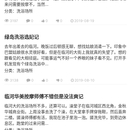
来问需要按摩不，当然...
分类：洗浴场所
3197
0
0
0
2019-08-19
绿岛洗浴选妃记
去年出差去的临河。晚饭过后顿感无聊，想找姑娘消遣一下。印象中
巴盟姑娘很水灵很好看，但是在临河的大街上我就真的失望了。想的
跟看见的大相径庭。可能事运气不好一个养眼的妹子看不见。打开手
机发现有个绿岛洗浴中...
分类：洗浴场所
3138
0
0
0
2019-08-10
临河华美按摩师傅不错但是没法爽记
临河大的洗浴场所不多，还算可以。澡堂子在临河城区西北角，金秋
华城商业街。上周没事去洗了个澡，在大堂拿手牌穿拖鞋，然后直奔
二楼。搓澡师傅都有活，我现在池子里泡一泡。搓洗完毕，到旁边休
息区。跑堂的过来问需...
分类：洗浴场所