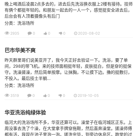
晚上喝酒后凌晨2点多去的，进去后先洗浴换衣服上2楼有接待。技师
有俩个都挺年轻的。和朋友一起去的一人一个，感觉挺安全进去后，
后台会有人顶着摄像头有后门
分类：洗浴场所
2935
0
0
0
2020-08-02
巴市华美不爽
昨天群里哥们说美亚开了，我今天正好去验证一下。洗浴，要了单
间，298的带飞机。来的技师面相挺年轻，皮肤挺白，但是穿的挺保
守。洗澡搓澡，然后简单按摩。让抹胸，不让摸下边。擼的挺敷衍，
不投入。最后技士半躺...
分类：洗浴场所
3519
0
0
0
2019-10-05
华亚洗浴纯绿体验
临河大的洗浴场所不多，华亚还算可以。澡堂子在临河城区正东。上
周没事去洗了个澡，在大堂拿手牌穿拖鞋，然后直奔澡堂。搓澡师傅
都有活，我现在池子里泡一泡。搓洗完毕，到旁边休息区。跑堂的过