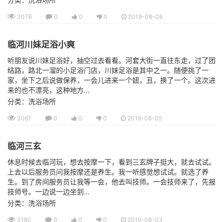
3076
0
0
0
2019-08-08
临河川妹足浴小爽
听朋友说川妹足浴好，抽空过去看看。河套大街一直往东走，过了团
结路，路北一溜的小足浴门店，川妹足浴是其中之一。随便挑了一
家，坐下之后说做保养，一会儿进来一个妞，丑，换了一个。这次进
来的也不漂亮，这种地方...
分类：洗浴场所
3061
0
0
0
2019-08-05
临河三玄
休息时候去临河玩，想去按摩一下，看到三玄牌子挺大，就去试试。
上去以后服务员问我按摩还是养生。我一听感觉想试试。就选了养
生。到了房间服务员让我等一会，他去叫技师。一会技师来了，先报
技师号。一边说一边坐到...
分类：洗浴场所
3180
0
0
0
2019-08-03