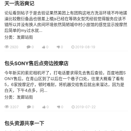
天一洗浴爽记
论坛看到帖子于是去验证果然美团上有团购这地方洗浴环境不咋地搓
澡比较敷衍备品也很差上楼js已经在等熟女型凭经验觉得服务应该不
错所以并没有换人房间环境依然简陋城中村小旅馆的感觉显示按摩然
后简单的my过水就...
分类：发廊站街
2920
0
0
0
2019-08-19
包头SONY售后点旁边按摩店
今年新买的索尼相机坏了，打电话要求得先去售后查验，百度地图S
ONY售后，在青山区到了以后在一个巷子口处，往里大概看了看有
5，6家按摩足疗，顿时难耐，将机器交给售后就出来溜达，因为是
白天，下午4点多，问...
分类：发廊站街
3207
0
0
0
2019-07-22
包头资源共享一下