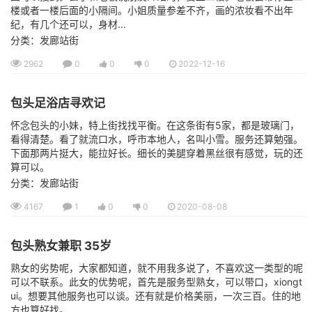
楼或者一楼后面的小隔间。小姐质量参差不齐，画的浓妆看不出年
纪，有几个还可以，身材...
分类：发廊站街
2962
0
0
0
2022-12-16
包头足浴店寻欢记
怀念包头的小妹，特上街找找平衡。在这条街有5家，都是玻璃门，
看得清楚。看了就流口水，呼市本地人，名叫小雪。服务还算勉强。
下面那两片挺大，能拉好长。细长的美腿穿着黑丝很有感觉，玩的还
算可以。
分类：发廊站街
4167
1
0
0
2020-08-08
包头熟女兼职 35岁
熟女的劣势呢，大家都知道，就不用我多说了，不喜欢这一类型的呢
可以不联系。此女的优势呢，首先是服务型熟女，可以带口，xiongt
ui。想要其他服务也可以谈。还有就是价格美丽，一次三百。住的地
方也算好找。...