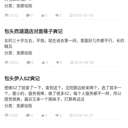
分类：发廊站街
3132
0
0
0
2019-10-09
包头西湖酒店对面巷子爽记
女的三十岁左右，平炮，就在进去第一间，里面好几件都不行，长的
贼丑
分类：发廊站街
3200
0
0
0
2019-09-28
包头伊人SZ爽记
想做SZ了就查了一下，查到这个，沈阳那边新来两个，选了其中一
个，瘦小的，服务很棒，做了很多SZ，每个人服务都不一样，所以
感觉很爽，最近又来一个萌妹子，打算再试试
分类：发廊站街
2750
0
0
0
2019-09-21