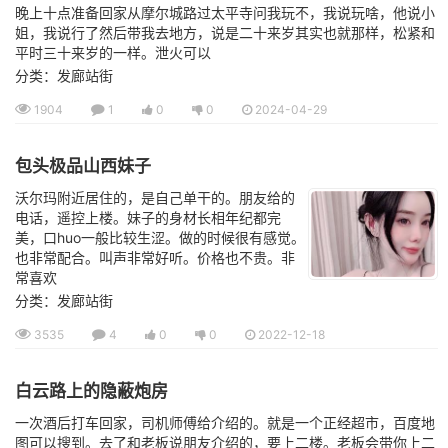
晚上十点准备回家从摩尔城路过太平寺问我玩不，我说玩啥，他说小
姐，我说行了然后带我去地方，说是二十来岁其实也就那样，松紧和
平时三十来岁的一样。泄火可以
分类：发廊站街
1904
1
0
0
2024-04-29
包头极品山西妹子
沃尔玛附近居住的，是自己单干的。朋友给的
电话，遥控上楼。妹子的身材长相年纪都完
美，口huo一般比较生涩。做的时候很有感觉。
也非常配合。叫声非常好听。价格也不贵。非
常喜欢
分类：发廊站街
3535
4
0
0
2022-12-18
白云路上的隐蔽炮房
一次酒后打车回家，司机师傅给介绍的。就是一个正经超市，百度地
图可以搜到。去了和老板说朋友介绍的，要上二楼。老板会带你上二