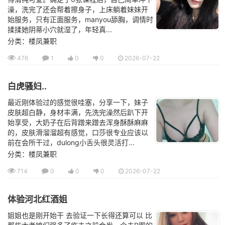
澡，洗完了还会帮着擦身子，上床躺着妹妹开
始服务，只有正面服务，manyou舔胸，调情时
揉揉她阴蒂小穴就湿了，年轻真...
分类：楼凤兼职
476
1
0
0
2026-07-22
白虎骚妇..
最近刚体验过的感觉很哇塞，分享一下，妹子
皮肤超白静，身材丰满，先洗完澡然后趴下开
始享受，大奶子在后背蹭来蹭去浑身酥酥麻麻
的，皮肤滑溜溜超有感觉，口莎很专业应该以
前在会所干过，dulong小舌头很灵活打...
分类：楼凤兼职
714
0
0
0
2026-07-22
体验河北红酒姐
姐姐也是刚开始干 去验证一下长得还算可以 比