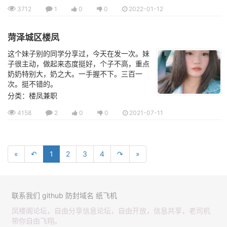
3712
1
0
0
2022-01-12
菏泽城区楼凤
这个妹子别的同学分享过，今天在发一次。妹
子很主动，做起来态度挺好，个子不高，重点
奶奶特别大，奶之大。一手握不下。三百一
次。挺不错的。
分类：楼凤兼职
4158
2
0
0
2021-07-11
«
↶
1
2
3
4
↷
»
联系我们
github
防封域名
纸飞机
凤楼阁论坛，自由分享信息论坛，自由开放，信息共享，老司机
带你自由飞翔。