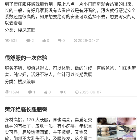
到了康庄服装城就能看到，晚上八点一片小门面房就会站街的出来，
长的一般，有好几家我没有去看应该是有好看的，泻火就行感觉安全
系数还是很高的，如果想要绝对的安全可以选择不去，想要泻火的可
以去看看
分类：楼凤兼职
535
2
0
0
2026-04-21
很舒服的一次体验
服务不错，颜值过得去，可以体验，做的时候一直喊爸爸，叫床也厉
害，纯少妇，活好不粘人，估计可以长期发展
分类：楼凤兼职
1594
1
0
0
2025-06-07
菏泽绝骚长腿肥臀
身材高挑，170 大长腿，脚也漂亮，喜爱足交
丝袜的有福了，皮肤一般，有小疙瘩，年纪真
实可靠，屁股饱满圆润，并不紧绷，又宣又
软，胸部不大乳头不小，及腰长发，这个看个