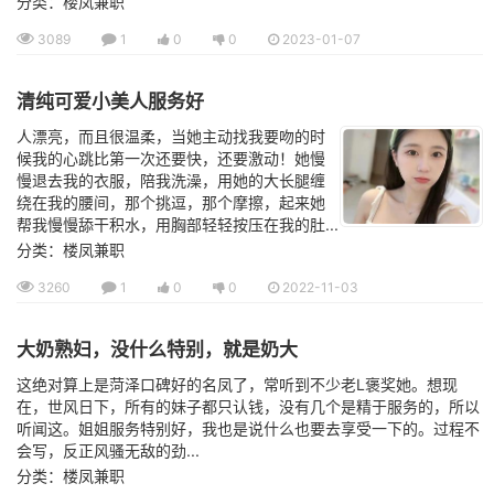
分类：楼凤兼职
3089
1
0
0
2023-01-07
清纯可爱小美人服务好
人漂亮，而且很温柔，当她主动找我要吻的时
候我的心跳比第一次还要快，还要激动！她慢
慢退去我的衣服，陪我洗澡，用她的大长腿缠
绕在我的腰间，那个挑逗，那个摩擦，起来她
帮我慢慢舔干积水，用胸部轻轻按压在我的肚...
分类：楼凤兼职
3260
1
0
0
2022-11-03
大奶熟妇，没什么特别，就是奶大
这绝对算上是菏泽口碑好的名凤了，常听到不少老L褒奖她。想现
在，世风日下，所有的妹子都只认钱，没有几个是精于服务的，所以
听闻这。姐姐服务特别好，我也是说什么也要去享受一下的。过程不
会写，反正风骚无敌的劲...
分类：楼凤兼职