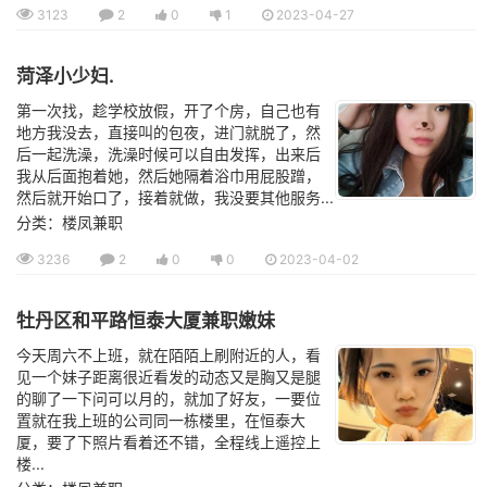
3123
2
0
1
2023-04-27
菏泽小少妇.
第一次找，趁学校放假，开了个房，自己也有
地方我没去，直接叫的包夜，进门就脱了，然
后一起洗澡，洗澡时候可以自由发挥，出来后
我从后面抱着她，然后她隔着浴巾用屁股蹭，
然后就开始口了，接着就做，我没要其他服务...
分类：楼凤兼职
3236
2
0
0
2023-04-02
牡丹区和平路恒泰大厦兼职嫩妹
今天周六不上班，就在陌陌上刷附近的人，看
见一个妹子距离很近看发的动态又是胸又是腿
的聊了一下问可以月的，就加了好友，一要位
置就在我上班的公司同一栋楼里，在恒泰大
厦，要了下照片看着还不错，全程线上遥控上
楼...