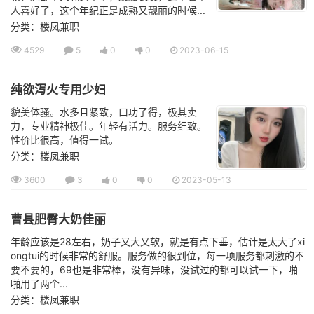
人喜好了，这个年纪正是成熟又靓丽的时候...
分类：楼凤兼职
4529
5
0
0
2023-06-15
纯欲泻火专用少妇
貌美体骚。水多且紧致，口功了得，极其卖
力，专业精神极佳。年轻有活力。服务细致。
性价比很高，值得一试。
分类：楼凤兼职
3600
3
0
0
2023-05-13
曹县肥臀大奶佳丽
年龄应该是28左右，奶子又大又软，就是有点下垂，估计是太大了xi
ongtui的时候非常的舒服。服务做的很到位，每一项服务都刺激的不
要不要的，69也是非常棒，没有异味，没试过的都可以试一下，啪
啪用了两个...
分类：楼凤兼职