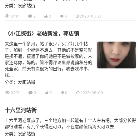
分类：发廊站街
3717
2
0
0
2023-05-27
〈小江探街〉老帖新发，郭店镇
来这里一个多月，帖子很少，买了好几个帖
子，加到一个挺远不想去，其他的不是空号就
是接不通，接通了你问她是不是做按摩的，人
家还骂你，妈的。管不得评论里都说骗积分的
死全家，前天有次很巧的出行，我去吃串串，
找...
分类：发廊站街
3297
3
0
0
2023-05-09
十六里河站街
十六里河老聚点了，三个地方加一起能有十个人左右吧，大部分长得
都很难看，有几个长得还可以，不在意颜值纯泻火可以去
分类：发廊站街