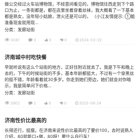
做公交经过火车站博物馆，不经意间看见的，博物馆往西走到下个路
口为止，一条街都是，都在店里坐着穿着丝袜，我大概看了一下基本
都是熟女，没年轻小姑娘，泄火还是可以的， 〈小江友情提示: ①能
准备现金就用现...
分类：发廊站街
3087
3
0
0
2024-03-22
济南城中村吃快餐
早就听说有这么个站街的地方，正好住附近就去了。我是下午和晚上
去的，下午的时候站街的不多，基本年龄都挺大，不过有一个穿黑丝
的挺不错，年龄看着就30多岁。你走到她们旁边，她们就会对你暗
示，我是简单问下价格...
分类：发廊站街
3902
2
0
0
2023-06-24
济南性价比最高的
长得还行，挺瘦。在济南来说性价比最高的了要价100，去时说熟人
介绍，80就能口+做，80呀！要什么自行车！