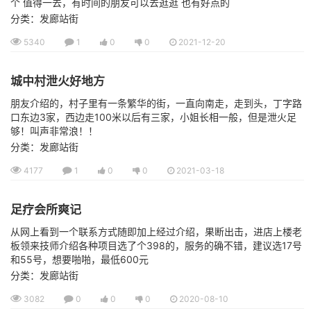
个 值得一去，有时间的朋友可以去逛逛 也有好点的
分类：发廊站街
5340
1
0
0
2021-12-20
城中村泄火好地方
朋友介绍的，村子里有一条繁华的街，一直向南走，走到头，丁字路
口东边3家，西边走100米以后有三家，小姐长相一般，但是泄火足
够！叫声非常浪！！
分类：发廊站街
4177
1
0
0
2021-03-18
足疗会所爽记
从网上看到一个联系方式随即加上经过介绍，果断出击，进店上楼老
板领来技师介绍各种项目选了个398的，服务的确不错，建议选17号
和55号，想要啪啪，最低600元
分类：发廊站街
3082
0
0
0
2020-08-10