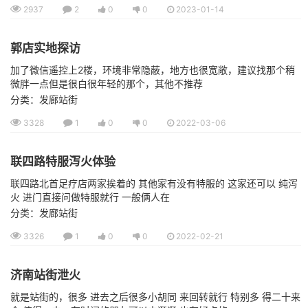
2937
2
0
0
2023-01-14
郭店实地探访
加了微信遥控上2楼，环境非常隐蔽，地方也很宽敞，建议找那个稍
微胖一点但是很白很年轻的那个，其他不推荐
分类：发廊站街
3328
1
0
0
2022-03-06
联四路特服泻火体验
联四路北首足疗店两家挨着的 其他家有没有特服的 这家还可以 纯泻
火 进门直接问做特服就行 一般俩人在
分类：发廊站街
3326
1
0
0
2022-02-21
济南站街泄火
就是站街的，很多 进去之后很多小胡同 来回转就行 特别多 得二十来