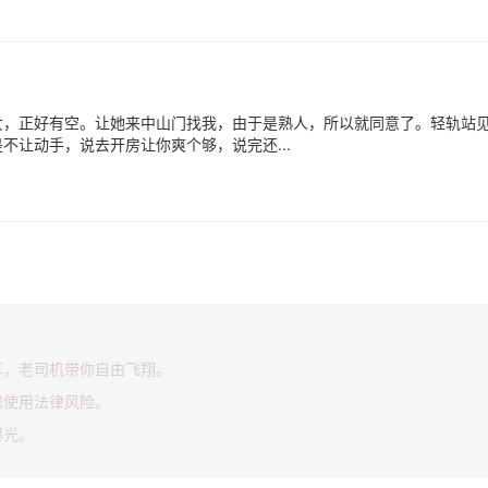
女，正好有空。让她来中山门找我，由于是熟人，所以就同意了。轻轨站
让动手，说去开房让你爽个够，说完还...
享，老司机带你自由飞翔。
虑使用法律风险。
曝光。