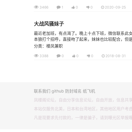
3466
1
0
0
2020-09-25
大战风骚妹子
最近老加班，有点渴了。晚上十点下班，微信联系此
本狼打个招呼，直接吻了起来，妹妹也比较配合，但是不
分类：楼凤兼职
3388
0
0
0
2018-08-31
联系我们
github
防封域名
纸飞机
凤楼阁论坛，自由分享信息论坛，自由开放，信息共
本站仅服务北美，日本和台湾地区，其他地区用户考
凡是现要求先付款的，一律是骗子，请到曝光区举报