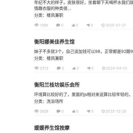
年纪不大的样子，皮肤很好，坐着聊下天喝杯水我们
情趣衣服的种类很...
分类：楼凤兼职
1269
0
0
0
2025-07-27
衡阳娜美佳养生馆
妹子不多就3个，自己谈加钱可以98，正常都是92
分类：楼凤兼职
2313
0
0
0
2024-04-01
衡阳兰桂坊娱乐会所
环境算比较好的了，里面的js相对来说算比较年轻的
分类：洗浴场所
2628
0
0
0
2023-12-26
媛媛养生馆按摩