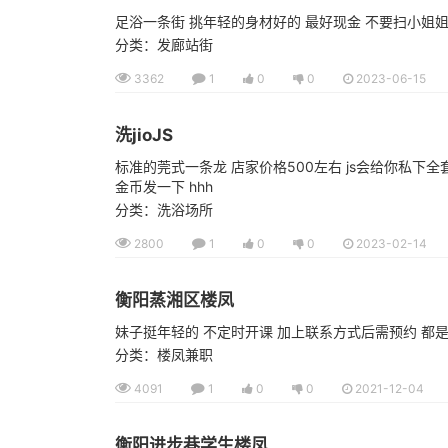
足浴一条街 挑年轻的身材好的 最好现金 不要扫小姐
分类：发廊站街
3362
1
0
0
2023-06-15
洗jioJS
标准的莞式一条龙 店家价格500左右 js会给你私下全套（
金币发一下 hhh
分类：洗浴场所
2800
1
0
0
2023-02-14
衡阳蒸湘区楼凤
妹子挺年轻的 不定时开课 加上联系方式后需预约 都是正
分类：楼凤兼职
4091
1
0
0
2021-12-04
衡阳进步巷学生楼凤