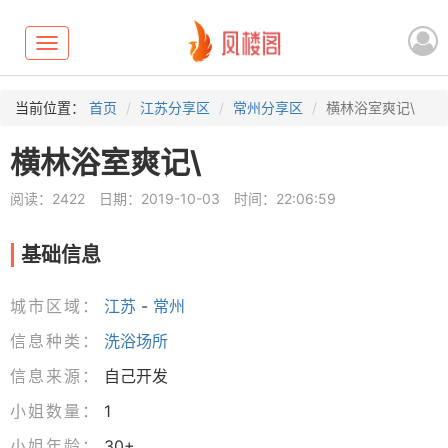
Toggle
navigation
当前位置：
首页
江苏分享区
常州分享区
横林浴室爽记\
横林浴室爽记\
阅读：2422
日期：2019-10-03
时间：22:06:59
基础信息
城市区域：
江苏
-
常州
信息种类：
洗浴场所
信息来源：
自己开发
小姐数量：
1
小姐年龄：
30+