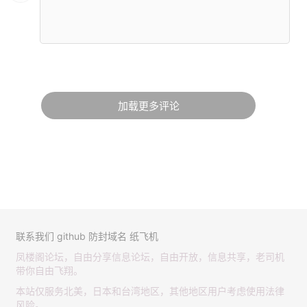
加载更多评论
联系我们
github
防封域名
纸飞机
凤楼阁论坛，自由分享信息论坛，自由开放，信息共享，老司机
带你自由飞翔。
本站仅服务北美，日本和台湾地区，其他地区用户考虑使用法律
风险。