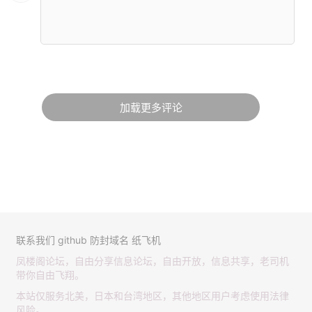
加载更多评论
联系我们
github
防封域名
纸飞机
凤楼阁论坛，自由分享信息论坛，自由开放，信息共享，老司机
带你自由飞翔。
本站仅服务北美，日本和台湾地区，其他地区用户考虑使用法律
风险。