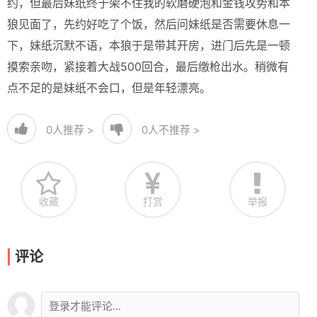
约，但最后妹纸终于架不住我的软磨硬泡和金钱攻势和本
狼见面了，先约好吃了个饭，然后问妹纸是否需要休息一
下，妹纸沉默不语，本狼于是带其开房，进门后先是一顿
摸索亲吻，紧接着大战500回合，最后缴枪出水。稍微有
点不足的是妹纸不会口，但是年轻漂亮。
0
人推荐 >
0
人不推荐 >
收藏
打赏
举报
评论