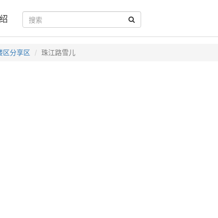
绍
楼区分享区
珠江路雪儿