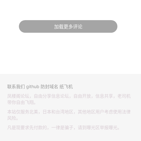
加载更多评论
联系我们
github
防封域名
纸飞机
凤楼阁论坛，自由分享信息论坛，自由开放，信息共享，老司机
带你自由飞翔。
本站仅服务北美，日本和台湾地区，其他地区用户考虑使用法律
风险。
凡是现要求先付款的，一律是骗子，请到曝光区举报曝光。