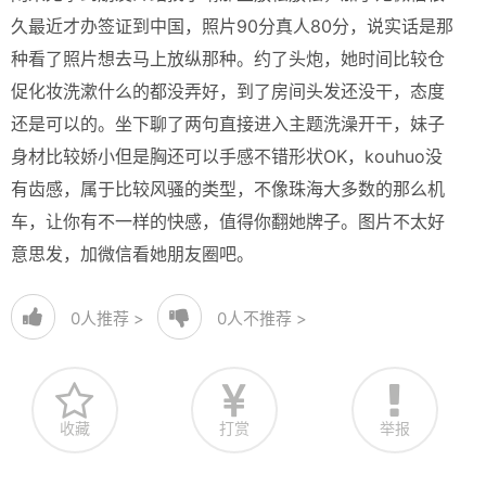
久最近才办签证到中国，照片90分真人80分，说实话是那
种看了照片想去马上放纵那种。约了头炮，她时间比较仓
促化妆洗漱什么的都没弄好，到了房间头发还没干，态度
还是可以的。坐下聊了两句直接进入主题洗澡开干，妹子
身材比较娇小但是胸还可以手感不错形状OK，kouhuo没
有齿感，属于比较风骚的类型，不像珠海大多数的那么机
车，让你有不一样的快感，值得你翻她牌子。图片不太好
意思发，加微信看她朋友圈吧。
0
人推荐 >
0
人不推荐 >
收藏
打赏
举报