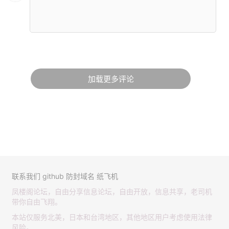
加载更多评论
联系我们
github
防封域名
纸飞机
凤楼阁论坛，自由分享信息论坛，自由开放，信息共享，老司机
带你自由飞翔。
本站仅服务北美，日本和台湾地区，其他地区用户考虑使用法律
风险。