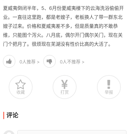
夏威夷倒闭半年，5、6月份夏威夷楼下的云海洗浴偷偷开
业。一直往这里跑，都是老嫂子，老板换人了带一群东北
嫂子过来。价格和夏威夷差不多，但是质量真的不敢恭
维，只能图个泻火。八月底，偶尔开门偶尔关门，现在关
门个把月了。很烦现在芜湖没有性价比高的大活了。
0
人推荐 >
0
人不推荐 >
收藏
打赏
举报
评论