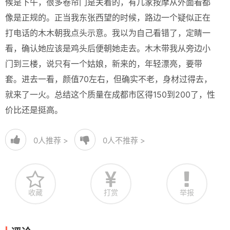
候是下午，很多卷帘门是关着的，有几家按摩从外面看都
像是正规的。正当我东张西望的时候，路边一个疑似正在
打电话的木木朝我点头示意。我以为自己看错了，定睛一
看，确认她应该是鸡头后便朝她走去。木木带我从旁边小
门到三楼，说只有一个姑娘，新来的，年轻漂亮，要带
套。进去一看，颜值70左右，但确实不老，身材过得去，
就来了一火。总结这个质量在成都市区得150到200了，性
价比还是挺高。
0
人推荐 >
0
人不推荐 >
收藏
打赏
举报