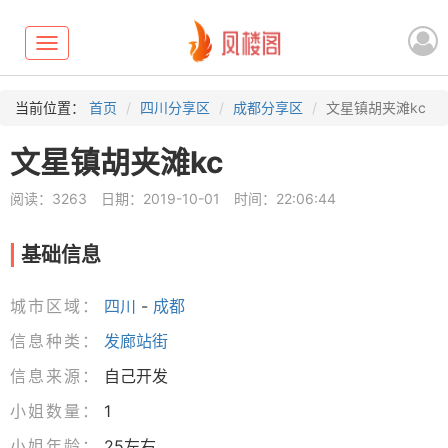
Toggle
navigation
当前位置：
首页
四川分享区
成都分享区
文星镇胡夹滩kc
文星镇胡夹滩kc
阅读：3263
日期：2019-10-01
时间：22:06:44
基础信息
城市区域：
四川
-
成都
信息种类：
发廊站街
信息来源：
自己开发
小姐数量：
1
小姐年龄：
25左右