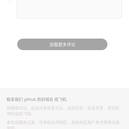
加载更多评论
联系我们
github
防封域名
纸飞机
凤楼阁论坛，自由分享信息论坛，自由开放，信息共享，老司机
带你自由飞翔。
本站仅服务北美，日本和台湾地区，其他地区用户考虑使用法律
风险。