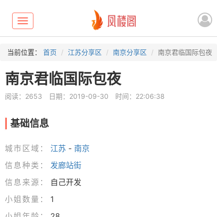
Toggle
navigation
当前位置：
首页
江苏分享区
南京分享区
南京君临国际包夜
南京君临国际包夜
阅读：2653
日期：2019-09-30
时间：22:06:38
基础信息
城市区域：
江苏
-
南京
信息种类：
发廊站街
信息来源：
自己开发
小姐数量：
1
小姐年龄：
28