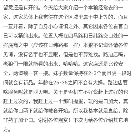
留意还是有开的。今天给大家介绍一个本狼经常去的一
家，这家总体上我觉得在这个区域里属于中上等的，而且
一直开着，除了自身小心谨慎之外、其它因素各位看官自
己可以猜的出来。位置大概在四马路和日纬路交口处的一
排底商之中（应该在日纬路那一排）本狼不记道还请各位
见谅，没有名字也不显眼，但是也不算难找。路边店吗，
老狼们一眼就能看的出来，哈哈哈。这家店还是比较安
全，两道锁一客一接。妹子数量保持在2-3个而且隔一段时
间就会有新品。年龄在25-35之间不会有大妈。路边店要
啥服务呢就是泄火呗。关于是否机车不好说赶上过好的也
赶上过次的，我赶上过一个那叫操蛋，玩的是口加大，真
就给你口两下就给你戴套开始。所以我基本就是直给，除
非熟了加个口。谢谢各位观赏！下次再给各位介绍其它地
方。