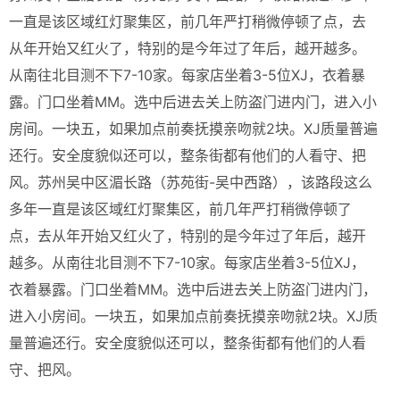
一直是该区域红灯聚集区，前几年严打稍微停顿了点，去
从年开始又红火了，特别的是今年过了年后，越开越多。
从南往北目测不下7-10家。每家店坐着3-5位XJ，衣着暴
露。门口坐着MM。选中后进去关上防盗门进内门，进入小
房间。一块五，如果加点前奏抚摸亲吻就2块。XJ质量普遍
还行。安全度貌似还可以，整条街都有他们的人看守、把
风。苏州吴中区湄长路（苏苑街-吴中西路），该路段这么
多年一直是该区域红灯聚集区，前几年严打稍微停顿了
点，去从年开始又红火了，特别的是今年过了年后，越开
越多。从南往北目测不下7-10家。每家店坐着3-5位XJ，
衣着暴露。门口坐着MM。选中后进去关上防盗门进内门，
进入小房间。一块五，如果加点前奏抚摸亲吻就2块。XJ质
量普遍还行。安全度貌似还可以，整条街都有他们的人看
守、把风。