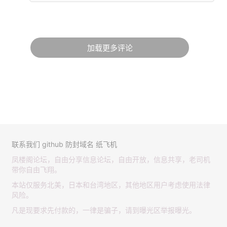
加载更多评论
联系我们
github
防封域名
纸飞机
凤楼阁论坛，自由分享信息论坛，自由开放，信息共享，老司机
带你自由飞翔。
本站仅服务北美，日本和台湾地区，其他地区用户考虑使用法律
风险。
凡是现要求先付款的，一律是骗子，请到曝光区举报曝光。