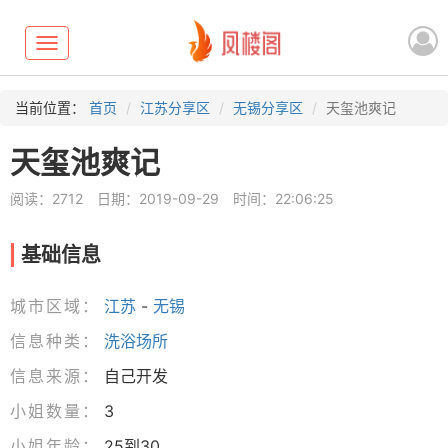
Toggle
navigation
当前位置：
首页
江苏分享区
无锡分享区
天玺池爽记
天玺池爽记
阅读：2712
日期：2019-09-29
时间：22:06:25
基础信息
城市区域：
江苏
-
无锡
信息种类：
洗浴场所
信息来源：
自己开发
小姐数量：
3
小姐年龄：
25到30