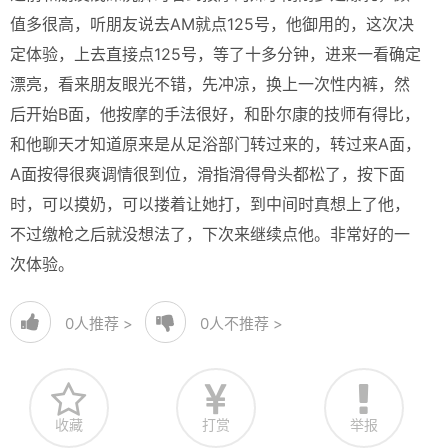
值多很高，听朋友说去AM就点125号，他御用的，这次决
定体验，上去直接点125号，等了十多分钟，进来一看确定
漂亮，看来朋友眼光不错，先冲凉，换上一次性内裤，然
后开始B面，他按摩的手法很好，和卧尔康的技师有得比，
和他聊天才知道原来是从足浴部门转过来的，转过来A面，
A面按得很爽调情很到位，滑指滑得骨头都松了，按下面
时，可以摸奶，可以搂着让她打，到中间时真想上了他，
不过缴枪之后就没想法了，下次来继续点他。非常好的一
次体验。
0
人推荐 >
0
人不推荐 >
收藏
打赏
举报