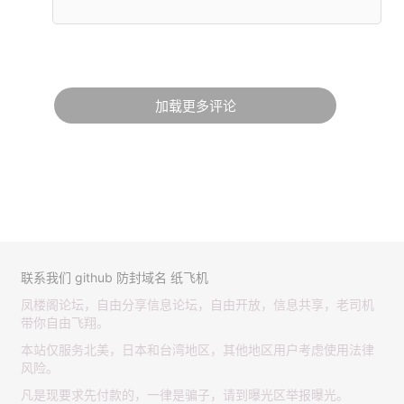
加载更多评论
联系我们
github
防封域名
纸飞机
凤楼阁论坛，自由分享信息论坛，自由开放，信息共享，老司机
带你自由飞翔。
本站仅服务北美，日本和台湾地区，其他地区用户考虑使用法律
风险。
凡是现要求先付款的，一律是骗子，请到曝光区举报曝光。