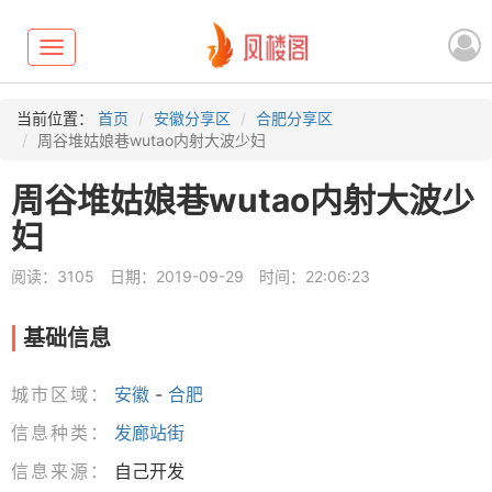
Toggle
navigation
当前位置：
首页
安徽分享区
合肥分享区
周谷堆姑娘巷wutao内射大波少妇
周谷堆姑娘巷wutao内射大波少
妇
阅读：3105
日期：2019-09-29
时间：22:06:23
基础信息
城市区域：
安徽
-
合肥
信息种类：
发廊站街
信息来源：
自己开发