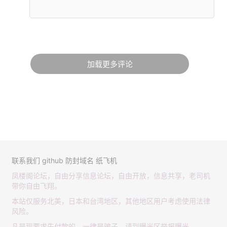
加载更多评论
联系我们
github
防封域名
纸飞机
凤楼阁论坛，自由分享信息论坛，自由开放，信息共享，老司机
带你自由飞翔。
本站仅服务北美，日本和台湾地区，其他地区用户考虑使用法律
风险。
凡是现要求先付款的，一律是骗子，请到曝光区举报曝光。