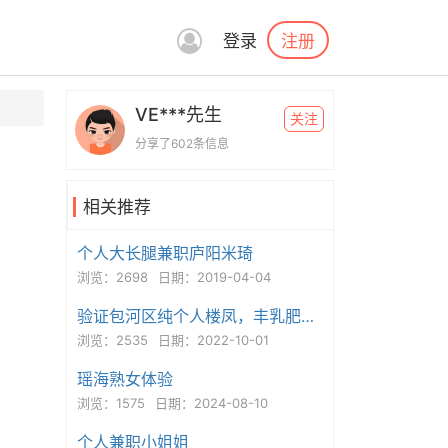
注册
登录
VE***先生
关注
分享了602条信息
相关推荐
个人大长腿兼职庐阳米琦
浏览：2698
日期：2019-04-04
验证包河区纯个人楼凤，丰乳肥臀大奶骚妇，妩媚动人，服务好
浏览：2535
日期：2022-10-01
瑶海熟女体验
浏览：1575
日期：2024-08-10
个人兼职小姐姐