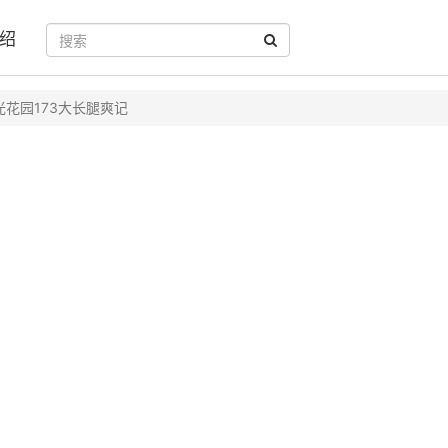
绍
光花园173大长腿爽记