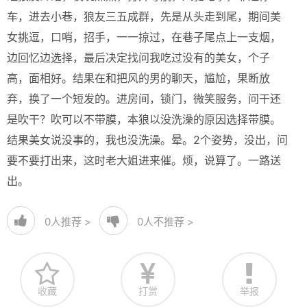
车，进去小巷，狼友三五成群，先是从头走到尾，期间美
女挑逗，口哨，招手，一一掠过，在巷子尾点上一支烟，
边回忆边选择，最后决定找问我吃过没有的美女，个子
高，面相好。结果在和把风的男的聊天，尴尬，果断放
弃，换了一个短发的。进房间，锁门，微笑服务，问干还
是吹干？吹可以不带膜，本狼以没洗澡的原因选择带膜。
结果美女说没事的，我也没洗澡。晕。2个姿势，没出，问
要不要打出来，这时老大姐进来催。烦，说算了。一路送
出。
0
人推荐 >
0
人不推荐 >
收藏
打赏
举报