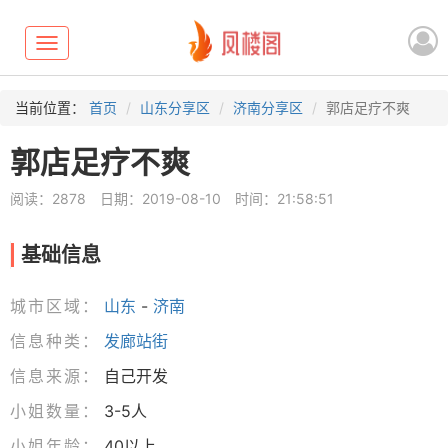
Toggle
navigation
当前位置：
首页
山东分享区
济南分享区
郭店足疗不爽
郭店足疗不爽
阅读：2878
日期：2019-08-10
时间：21:58:51
基础信息
城市区域：
山东
-
济南
信息种类：
发廊站街
信息来源：
自己开发
小姐数量：
3-5人
小姐年龄：
40以上