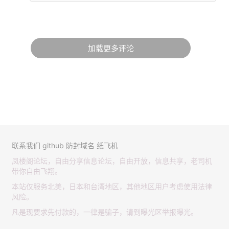
加载更多评论
联系我们
github
防封域名
纸飞机
凤楼阁论坛，自由分享信息论坛，自由开放，信息共享，老司机
带你自由飞翔。
本站仅服务北美，日本和台湾地区，其他地区用户考虑使用法律
风险。
凡是现要求先付款的，一律是骗子，请到曝光区举报曝光。