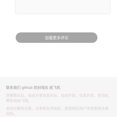
加载更多评论
联系我们
github
防封域名
纸飞机
凤楼阁论坛，自由分享信息论坛，自由开放，信息共享，老司机
带你自由飞翔。
本站仅服务北美，日本和台湾地区，其他地区用户考虑使用法律
风险。