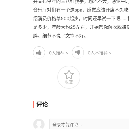
并宣布今年的三八红旗手。场地不大，感觉平
音乐厅对们有一个沫spa，感觉应该开店不久
绍消费价格草500起步，时间还早试一下吧…
是多少，年龄大约25左右，开始帮你解衣脱裤
胖。细节不说了文笔不好。
0
人推荐 >
0
人不推荐 >
收藏
评论