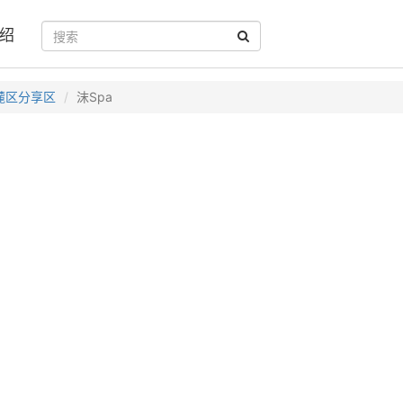
绍
麓区分享区
沫Spa