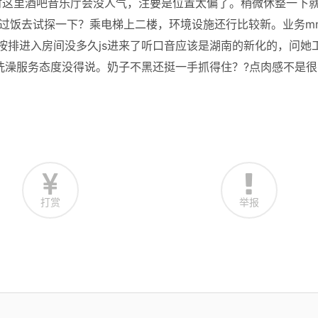
时这里酒吧音乐厅会没人气，注要是位置太偏了。稍微休整一下
吃过饭去试探一下？乘电梯上二楼，环境设施还行比较新。业务m
…按排进入房间没多久js进来了听口音应该是湖南的新化的，问她
洗澡服务态度没得说。奶子不黑还挺一手抓得住？?点肉感不是很
打赏
举报