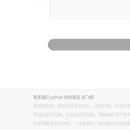
联系我们
github
防封域名
纸飞机
凤楼阁论坛，自由分享信息论坛，自由开放，信息共
本站仅服务北美，日本和台湾地区，其他地区用户考
凡是现要求先付款的，一律是骗子，请到曝光区举报