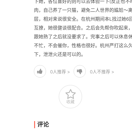
下她，各位喜好的则可以去体验一下(反正也不
肉，自己养了一只猫，避免二人世界的尴尬～离
层，相对来说很安全。在杭州期间本L找过她6
互撩，她很健谈很配合。之后会先帮你吹起来，
跟她熟了之后就没要求了。完事之后可以休息
不忙，不会催你，性格也很好。杭州严打这么
下，泄泄火还是可以的。
0
人推荐 >
0
人不推荐 >
收藏
评论