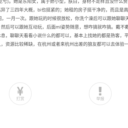
吃亏)。她是东阳女，属于娇小型，肤白，身材不走样且没什么赘
异了三四年大概，bi也挺紧的；她租的房子挺干净的，而且是
回，一月一次。跟她玩的时候很放松，你洗个澡后可以跟她聊聊
然后可以跟她互动玩，后面ml姿势随意，想咋搞就咋搞。戴不
休息，聊聊天看看小说什么的都可以，基本上找她的都是熟客，
久，资源比较稀缺，在杭州或者来杭州出差的狼友都可以去体验
打赏
举报