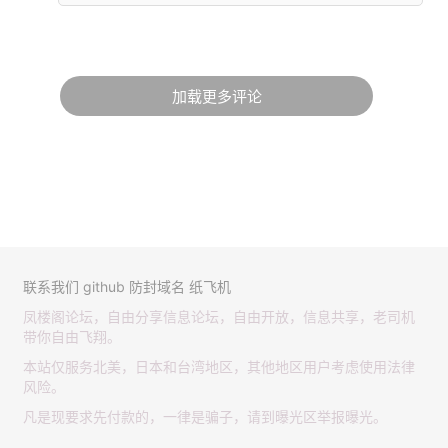
加载更多评论
联系我们
github
防封域名
纸飞机
凤楼阁论坛，自由分享信息论坛，自由开放，信息共享，老司机
带你自由飞翔。
本站仅服务北美，日本和台湾地区，其他地区用户考虑使用法律
风险。
凡是现要求先付款的，一律是骗子，请到曝光区举报曝光。