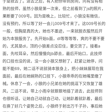
于是就去了。进去之后，有人把你带到房间，问有没有相
熟的技师，虽然小狼是第一次来，但之前看到了js的照片，
果断要了009号。因为是晚上，比较忙，小狼没有微信，
没有预约，所以等了好一会儿009号才来了。这009号长的
一般，但胸是真的大，她也不墨迹，一来就脱衣服然后开
始为本狼服务了。先开始b面，dl等等等等，爽的不要不要
的，尤其是dl，顶的小狼差点没忍住，要交货了。接着a
面，先咬耳朵，然后慢慢向jb舔去，最后开始口，此技师
的口技也没的说，没一会小狼又想射了，赶紧让她停，问
能不能69，她二话不说就骑本狼身上，把小妹妹展现在我
面前，最后在她娴熟的口技下，小狼乖乖的在她嘴里缴了
械。休息了一会，小狼的小兄弟在她的挑逗下又恢复了雄
风，二话不说，带上小雨伞就狠狠地插了进去，此技师到
也很听话，让她自己动就自己动，让她趴着就趴着，最后
在换了好几个姿势之后，小狼终于射出万千子孙，事后她