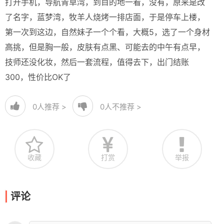
打开手机，导航青草湾，到目的地一看，没有，原来是改
了名字，蓝梦湾，牧羊人烧烤一排店面，于是停车上楼，
第一次到这边，自然妹子一个个看，大概5，选了一个身材
高挑，但是胸一般，皮肤有点黑、可能去的中午有点早，
技师还没化妆，然后一套流程，值得去下，出门结账
300，性价比OK了
0
人推荐 >
0
人不推荐 >
收藏
打赏
举报
评论