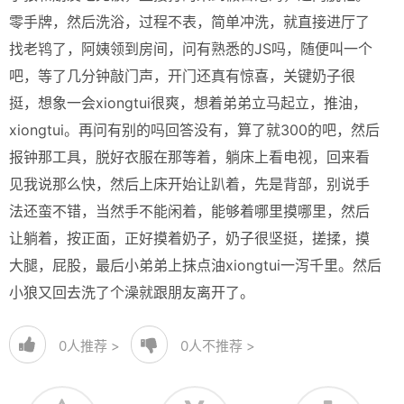
零手牌，然后洗浴，过程不表，简单冲洗，就直接进厅了
找老鸨了，阿姨领到房间，问有熟悉的JS吗，随便叫一个
吧，等了几分钟敲门声，开门还真有惊喜，关键奶子很
挺，想象一会xiongtui很爽，想着弟弟立马起立，推油，
xiongtui。再问有别的吗回答没有，算了就300的吧，然后
报钟那工具，脱好衣服在那等着，躺床上看电视，回来看
见我说那么快，然后上床开始让趴着，先是背部，别说手
法还蛮不错，当然手不能闲着，能够着哪里摸哪里，然后
让躺着，按正面，正好摸着奶子，奶子很坚挺，搓揉，摸
大腿，屁股，最后小弟弟上抹点油xiongtui一泻千里。然后
小狼又回去洗了个澡就跟朋友离开了。
0
人推荐 >
0
人不推荐 >