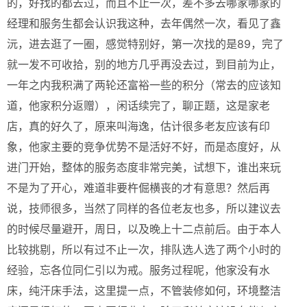
的，好找的都去过，而且不止一次，差不多去哪家哪家的
经理和服务生都会认识我这种，去年偶然一次，看见了鑫
沅，进去逛了一圈，感觉特别好，第一次找的是89，完了
就一发不可收拾，别的地方几乎再没去过，到目前为止，
一年之内我积满了两轮还富裕一些的积分（常去的应该知
道，他家积分返赠），闲话续完了，聊正题，这是家老
店，真的好久了，原来叫海逸，估计很多老友应该有印
象，他家主要的竞争优势不是活好不好，而是态度好，从
进门开始，整体的服务态度非常完美，试想下，谁出来玩
不是为了开心，难道非要杵倔横丧的才有意思？然后再
说，技师很多，当然了同样的各位老友也多，所以建议去
的时候尽量避开，周日，以及晚上十二点前后。由于本人
比较挑剔，所以有过不止一次，排队选人选了两个小时的
经验，忘各位同仁引以为戒。服务过程呢，他家没有水
床，纯汗床手法，这里提一点，不管装修如何，环境整洁