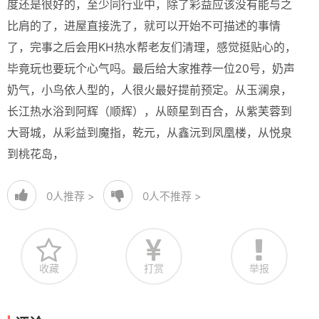
度还是很好的，至少同行业中，除了彩益应该没有能与之
比肩的了，进屋直接洗了，就可以开始不可描述的事情
了，完事之后会用KH热水帮老友们清理，感觉挺贴心的，
毕竟玩也要玩个心气吗。最后给大家推荐一位20号，奶声
奶气，小鸟依人型的，人很火最好提前预定。从玉澜泉，
长江热水浴到阿辉（顺辉），从颐星到百合，从紫芙蓉到
大哥城，从彩益到魔指，乾元，从鑫沅到凤凰楼，从悦泉
到桃花岛，
0
人推荐 >
0
人不推荐 >
收藏
打赏
举报